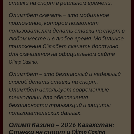
ставки на спорт в реальном времени.
Олимпбет скачать – это мобильное
приложение, которое позволяет
пользователям делать ставки на спорт в
любом месте и в любое время. Мобильное
приложение Olimpбет скачать доступно
для скачивания на официальном сайте
Olimp Casino.
Олимпбет – это безопасный и надежный
способ делать ставки на спорт.
Олимпбет использует современные
технологии для обеспечения
безопасности транзакций и защиты
пользовательских данных.
Олимп Казино – 2026 Казахстан:
Ставки на спорт и Olimp Casino