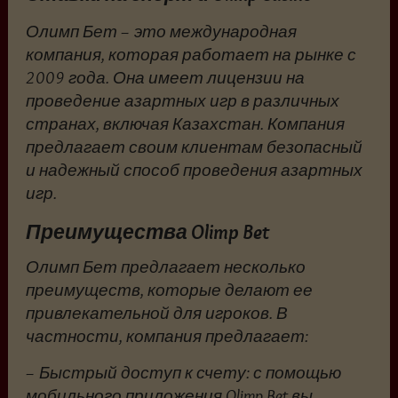
Олимп Бет – это международная
компания, которая работает на рынке с
2009 года. Она имеет лицензии на
проведение азартных игр в различных
странах, включая Казахстан. Компания
предлагает своим клиентам безопасный
и надежный способ проведения азартных
игр.
Преимущества Olimp Bet
Олимп Бет предлагает несколько
преимуществ, которые делают ее
привлекательной для игроков. В
частности, компания предлагает:
– Быстрый доступ к счету: с помощью
мобильного приложения Olimp Bet вы