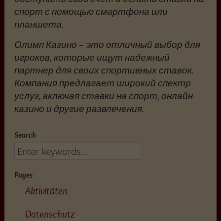
спорт с помощью смартфона или
планшета.
Олимп Казино – это отличный выбор для
игроков, которые ищут надежный
партнер для своих спортивных ставок.
Компания предлагает широкий спектр
услуг, включая ставки на спорт, онлайн-
казино и другие развлечения.
Search
Pages
Aktivitäten
Datenschutz