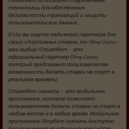
технологии для обеспечения
безопасности транзакций и защиты
пользовательских данных.
Если вы ищете надежного партнера для
своих спортивных ставок, то Olimp Casino –
ваш выбор! Олимпбет – это
официальный партнер Olimp Casino,
который предлагает пользователям
возможность делать ставки на спорт в
реальном времени.
Олимпбет скачать – это мобильное
приложение, которое позволяет
пользователям делать ставки на спорт в
любом месте и в любое время. Мобильное
приложение Olimpбет скачать доступно
для скачивания на официальном сайте