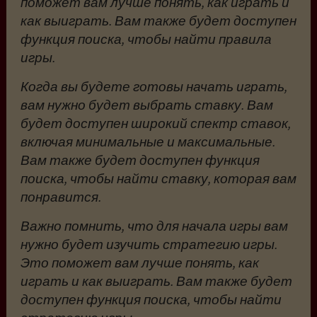
поможет вам лучше понять, как играть и
как выиграть. Вам также будет доступен
функция поиска, чтобы найти правила
игры.
Когда вы будете готовы начать играть,
вам нужно будет выбрать ставку. Вам
будет доступен широкий спектр ставок,
включая минимальные и максимальные.
Вам также будет доступен функция
поиска, чтобы найти ставку, которая вам
понравится.
Важно помнить, что для начала игры вам
нужно будет изучить стратегию игры.
Это поможет вам лучше понять, как
играть и как выиграть. Вам также будет
доступен функция поиска, чтобы найти