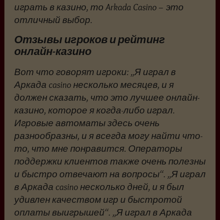
играть в казино, то Arkada Casino – это
отличный выбор.
Отзывы игроков и рейтинг
онлайн-казино
Вот что говорят игроки: „Я играл в
Аркада casino несколько месяцев, и я
должен сказать, что это лучшее онлайн-
казино, которое я когда-либо играл.
Игровые автоматы здесь очень
разнообразны, и я всегда могу найти что-
то, что мне понравится. Операторы
поддержки клиентов также очень полезны
и быстро отвечают на вопросы“. „Я играл
в Аркада casino несколько дней, и я был
удивлен качеством игр и быстротой
оплаты выигрышей“. „Я играл в Аркада