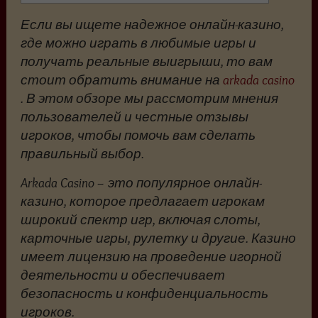
Если вы ищете надежное онлайн-казино,
где можно играть в любимые игры и
получать реальные выигрыши, то вам
стоит обратить внимание на
arkada casino
. В этом обзоре мы рассмотрим мнения
пользователей и честные отзывы
игроков, чтобы помочь вам сделать
правильный выбор.
Arkada Casino – это популярное онлайн-
казино, которое предлагает игрокам
широкий спектр игр, включая слоты,
карточные игры, рулетку и другие. Казино
имеет лицензию на проведение игорной
деятельности и обеспечивает
безопасность и конфиденциальность
игроков.