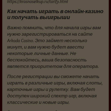
https://krasnoselkup.ru/tarify.html
Как начать играть в онлайн-казино
и получать выигрыши
Важно помнить, что для начала игры вам
нужно зарегистрироваться на сайте
Arkada Casino. Это займет несколько
минут, и вам нужно будет ввести
некоторые личные данные. Не
беспокойтесь, ваша безопасность
является приоритетом для оператора.
После регистрации вы сможете начать
играть в различные игры, включая слоты,
карточные игры и рулетку. Вам будет
доступен широкий спектр игр, включая
классические и новые игры.