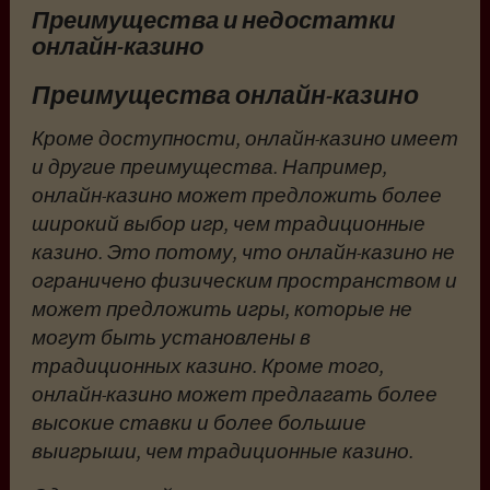
Преимущества и недостатки
онлайн-казино
Преимущества онлайн-казино
Кроме доступности, онлайн-казино имеет
и другие преимущества. Например,
онлайн-казино может предложить более
широкий выбор игр, чем традиционные
казино. Это потому, что онлайн-казино не
ограничено физическим пространством и
может предложить игры, которые не
могут быть установлены в
традиционных казино. Кроме того,
онлайн-казино может предлагать более
высокие ставки и более большие
выигрыши, чем традиционные казино.