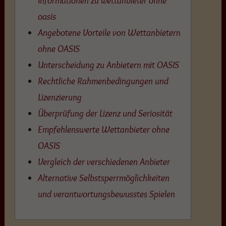
oasis
Angebotene Vorteile von Wettanbietern
ohne OASIS
Unterscheidung zu Anbietern mit OASIS
Rechtliche Rahmenbedingungen und
Lizenzierung
Überprüfung der Lizenz und Seriosität
Empfehlenswerte Wettanbieter ohne
OASIS
Vergleich der verschiedenen Anbieter
Alternative Selbstsperrmöglichkeiten
und verantwortungsbewusstes Spielen