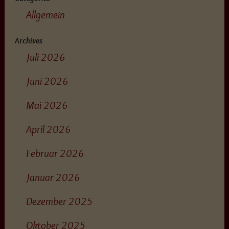
Allgemein
Archives
Juli 2026
Juni 2026
Mai 2026
April 2026
Februar 2026
Januar 2026
Dezember 2025
Oktober 2025