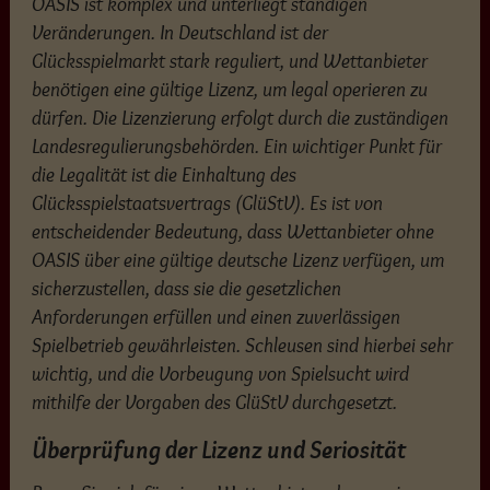
OASIS ist komplex und unterliegt ständigen
Veränderungen. In Deutschland ist der
Glücksspielmarkt stark reguliert, und Wettanbieter
benötigen eine gültige Lizenz, um legal operieren zu
dürfen. Die Lizenzierung erfolgt durch die zuständigen
Landesregulierungsbehörden. Ein wichtiger Punkt für
die Legalität ist die Einhaltung des
Glücksspielstaatsvertrags (GlüStV). Es ist von
entscheidender Bedeutung, dass Wettanbieter ohne
OASIS über eine gültige deutsche Lizenz verfügen, um
sicherzustellen, dass sie die gesetzlichen
Anforderungen erfüllen und einen zuverlässigen
Spielbetrieb gewährleisten. Schleusen sind hierbei sehr
wichtig, und die Vorbeugung von Spielsucht wird
mithilfe der Vorgaben des GlüStV durchgesetzt.
Überprüfung der Lizenz und Seriosität