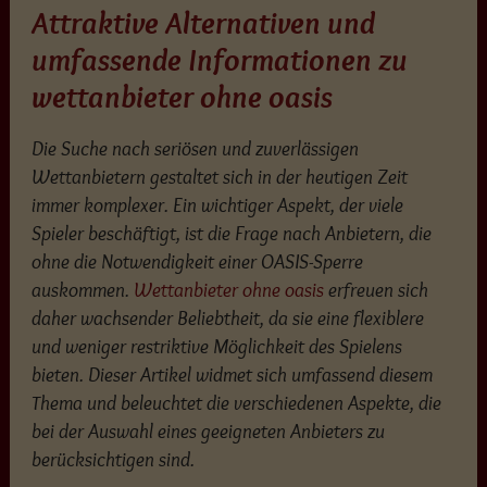
Attraktive Alternativen und
umfassende Informationen zu
wettanbieter ohne oasis
Die Suche nach seriösen und zuverlässigen
Wettanbietern gestaltet sich in der heutigen Zeit
immer komplexer. Ein wichtiger Aspekt, der viele
Spieler beschäftigt, ist die Frage nach Anbietern, die
ohne die Notwendigkeit einer OASIS-Sperre
auskommen.
Wettanbieter ohne oasis
erfreuen sich
daher wachsender Beliebtheit, da sie eine flexiblere
und weniger restriktive Möglichkeit des Spielens
bieten. Dieser Artikel widmet sich umfassend diesem
Thema und beleuchtet die verschiedenen Aspekte, die
bei der Auswahl eines geeigneten Anbieters zu
berücksichtigen sind.