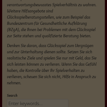
verantwortungsbewusstes Spielverhältnis zu wahren.
Weitere Hilfsangebote sind
Glücksspielberatungsstellen, wie zum Beispiel das
Bundeszentrum für Gesundheitliche Aufklärung
(BZgA), die Ihnen bei Problemen mit dem Glücksspiel
zur Seite stehen und qualifizierte Beratung bieten.
Denken Sie daran, dass Glücksspiel zum Vergnügen
und zur Unterhaltung dienen sollte. Setzen Sie sich
realistische Ziele und spielen Sie nur mit Geld, das Sie
sich leisten können zu verlieren. Wenn Sie das Gefühl
haben, die Kontrolle über Ihr Spielverhalten zu
verlieren, scheuen Sie sich nicht, Hilfe in Anspruch zu
nehmen.
Search