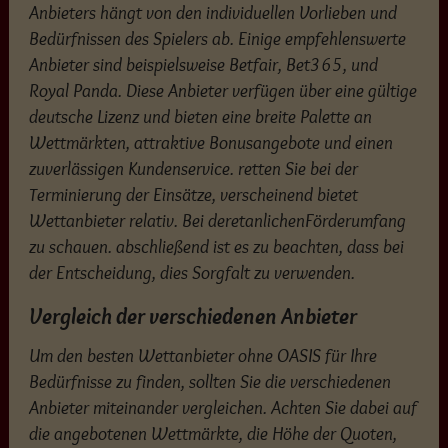
Anbieters hängt von den individuellen Vorlieben und
Bedürfnissen des Spielers ab. Einige empfehlenswerte
Anbieter sind beispielsweise Betfair, Bet365, und
Royal Panda. Diese Anbieter verfügen über eine gültige
deutsche Lizenz und bieten eine breite Palette an
Wettmärkten, attraktive Bonusangebote und einen
zuverlässigen Kundenservice. retten Sie bei der
Terminierung der Einsätze, verscheinend bietet
Wettanbieter relativ. Bei deretanlichenFörderumfang
zu schauen. abschließend ist es zu beachten, dass bei
der Entscheidung, dies Sorgfalt zu verwenden.
Vergleich der verschiedenen Anbieter
Um den besten Wettanbieter ohne OASIS für Ihre
Bedürfnisse zu finden, sollten Sie die verschiedenen
Anbieter miteinander vergleichen. Achten Sie dabei auf
die angebotenen Wettmärkte, die Höhe der Quoten,