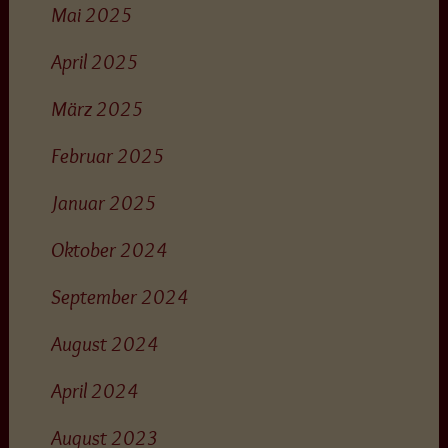
Mai 2025
April 2025
März 2025
Februar 2025
Januar 2025
Oktober 2024
September 2024
August 2024
April 2024
August 2023