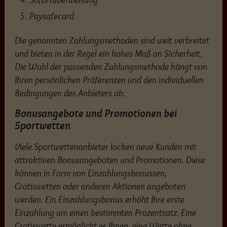
Paysafecard
Die genannten Zahlungsmethoden sind weit verbreitet
und bieten in der Regel ein hohes Maß an Sicherheit.
Die Wahl der passenden Zahlungsmethode hängt von
Ihren persönlichen Präferenzen und den individuellen
Bedingungen des Anbieters ab.
Bonusangebote und Promotionen bei
Sportwetten
Viele Sportwettenanbieter locken neue Kunden mit
attraktiven Bonusangeboten und Promotionen. Diese
können in Form von Einzahlungsbonussen,
Gratiswetten oder anderen Aktionen angeboten
werden. Ein Einzahlungsbonus erhöht Ihre erste
Einzahlung um einen bestimmten Prozentsatz. Eine
Gratiswette ermöglicht es Ihnen, eine Wette ohne