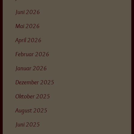
Juni 2026
Mai 2026
April 2026
Februar 2026
Januar 2026
Dezember 2025
Oktober 2025
August 2025
Juni 2025