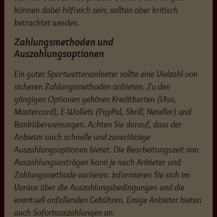
können dabei hilfreich sein, sollten aber kritisch
betrachtet werden.
Zahlungsmethoden und
Auszahlungsoptionen
Ein guter Sportwettenanbieter sollte eine Vielzahl von
sicheren Zahlungsmethoden anbieten. Zu den
gängigen Optionen gehören Kreditkarten (Visa,
Mastercard), E-Wallets (PayPal, Skrill, Neteller) und
Banküberweisungen. Achten Sie darauf, dass der
Anbieter auch schnelle und zuverlässige
Auszahlungsoptionen bietet. Die Bearbeitungszeit von
Auszahlungsanträgen kann je nach Anbieter und
Zahlungsmethode variieren. Informieren Sie sich im
Voraus über die Auszahlungsbedingungen und die
eventuell anfallenden Gebühren. Einige Anbieter bieten
auch Sofortauszahlungen an.