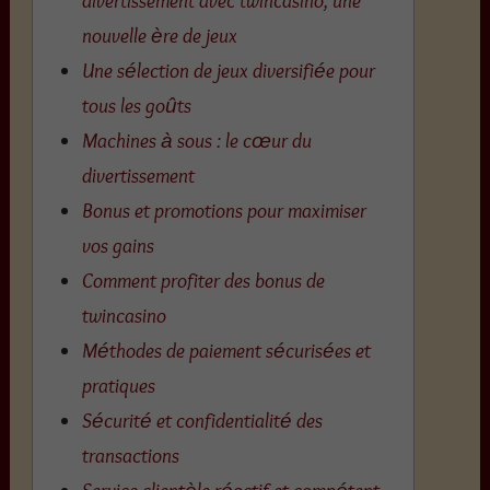
nouvelle ère de jeux
Une sélection de jeux diversifiée pour
tous les goûts
Machines à sous : le cœur du
divertissement
Bonus et promotions pour maximiser
vos gains
Comment profiter des bonus de
twincasino
Méthodes de paiement sécurisées et
pratiques
Sécurité et confidentialité des
transactions
Service clientèle réactif et compétent