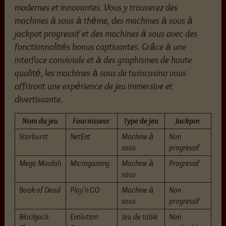
modernes et innovantes. Vous y trouverez des
machines à sous à thème, des machines à sous à
jackpot progressif et des machines à sous avec des
fonctionnalités bonus captivantes. Grâce à une
interface conviviale et à des graphismes de haute
qualité, les machines à sous de twincasino vous
offriront une expérience de jeu immersive et
divertissante.
Nom du jeu
Fournisseur
Type de jeu
Jackpot
Starburst
NetEnt
Machine à
Non
sous
progressif
Mega Moolah
Microgaming
Machine à
Progressif
sous
Book of Dead
Play’n GO
Machine à
Non
sous
progressif
Blackjack
Evolution
Jeu de table
Non