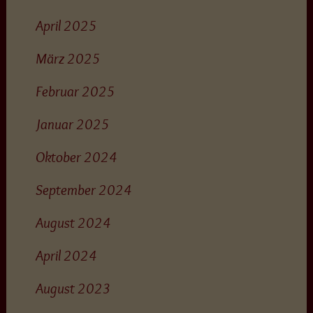
April 2025
März 2025
Februar 2025
Januar 2025
Oktober 2024
September 2024
August 2024
April 2024
August 2023