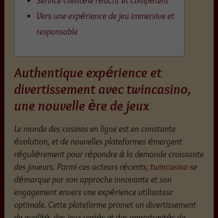
Vers une expérience de jeu immersive et
responsable
Authentique expérience et
divertissement avec twincasino,
une nouvelle ère de jeux
Le monde des casinos en ligne est en constante
évolution, et de nouvelles plateformes émergent
régulièrement pour répondre à la demande croissante
des joueurs. Parmi ces acteurs récents,
twincasino
se
démarque par son approche innovante et son
engagement envers une expérience utilisateur
optimale. Cette plateforme promet un divertissement
de qualité, des jeux variés et des opportunités de