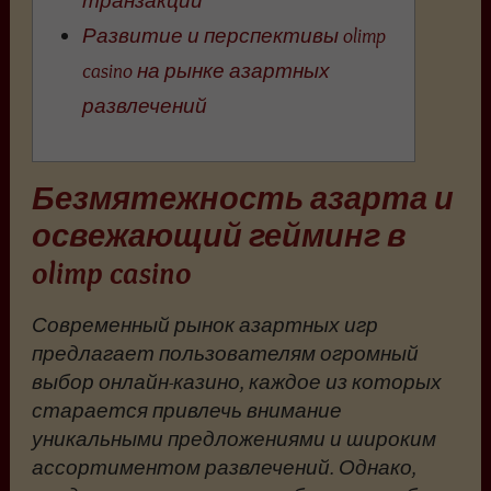
Развитие и перспективы olimp
casino на рынке азартных
развлечений
Безмятежность азарта и
освежающий гейминг в
olimp casino
Современный рынок азартных игр
предлагает пользователям огромный
выбор онлайн-казино, каждое из которых
старается привлечь внимание
уникальными предложениями и широким
ассортиментом развлечений. Однако,