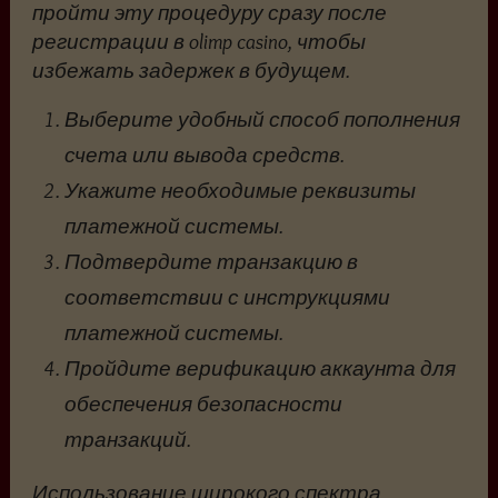
пройти эту процедуру сразу после
регистрации в olimp casino, чтобы
избежать задержек в будущем.
Выберите удобный способ пополнения
счета или вывода средств.
Укажите необходимые реквизиты
платежной системы.
Подтвердите транзакцию в
соответствии с инструкциями
платежной системы.
Пройдите верификацию аккаунта для
обеспечения безопасности
транзакций.
Использование широкого спектра