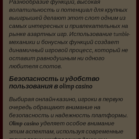
Разнообразие функций, высокая
волатильность и потенциал для крупных
выигрышей делают этот слот одним из
самых интересных и привлекательных на
рынке азартных игр. Использование tumble-
механики и бонусных функций создает
динамичный игровой процесс, который не
оставит равнодушным ни одного
любителя слотов.
Безопасность и удобство
пользования в olimp casino
Выбирая онлайн-казино, игроки в первую
очередь обращают внимание на
безопасность и надежность платформы.
Olimp casino
уделяет особое внимание
этим аспектам, используя современные