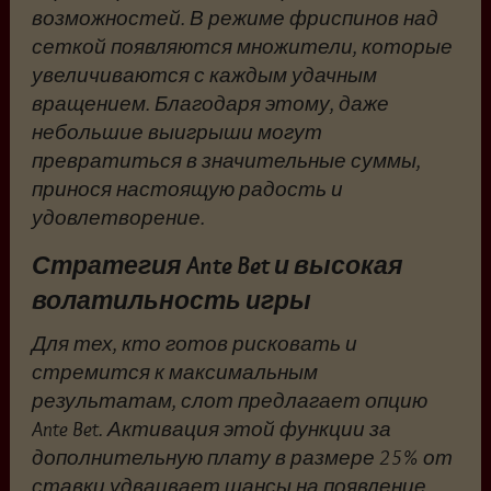
возможностей. В режиме фриспинов над
сеткой появляются множители, которые
увеличиваются с каждым удачным
вращением. Благодаря этому, даже
небольшие выигрыши могут
превратиться в значительные суммы,
принося настоящую радость и
удовлетворение.
Стратегия Ante Bet и высокая
волатильность игры
Для тех, кто готов рисковать и
стремится к максимальным
результатам, слот предлагает опцию
Ante Bet. Активация этой функции за
дополнительную плату в размере 25% от
ставки удваивает шансы на появление