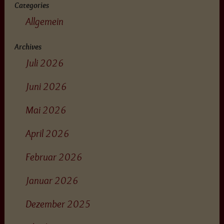
Categories
Allgemein
Archives
Juli 2026
Juni 2026
Mai 2026
April 2026
Februar 2026
Januar 2026
Dezember 2025