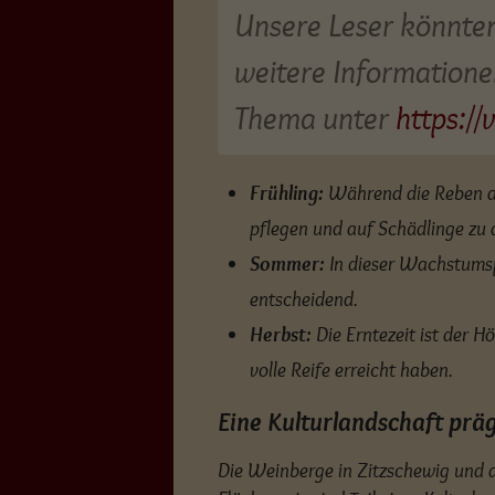
Unsere Leser könnten 
weitere Information
Thema unter
https://
Frühling:
Während die Reben aus
pflegen und auf Schädlinge zu 
Sommer:
In dieser Wachstumsp
entscheidend.
Herbst:
Die Erntezeit ist der 
volle Reife erreicht haben.
Eine Kulturlandschaft prä
Die Weinberge in Zitzschewig und de