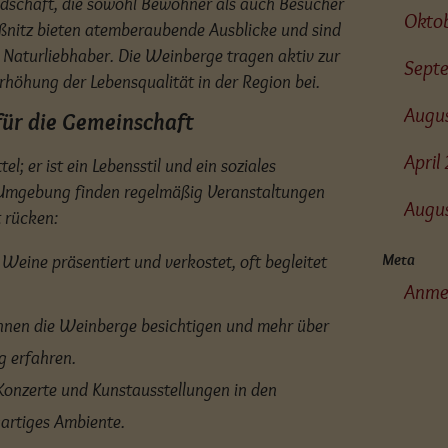
landschaft, die sowohl Bewohner als auch Besucher
Okto
Lößnitz bieten atemberaubende Ausblicke und sind
d Naturliebhaber. Die Weinberge tragen aktiv zur
Sept
rhöhung der Lebensqualität in der Region bei.
Augu
für die Gemeinschaft
Apri
l; er ist ein Lebensstil und ein soziales
r Umgebung finden regelmäßig Veranstaltungen
Augu
t rücken:
Weine präsentiert und verkostet, oft begleitet
Meta
Anme
nen die Weinberge besichtigen und mehr über
g erfahren.
onzerte und Kunstausstellungen in den
artiges Ambiente.