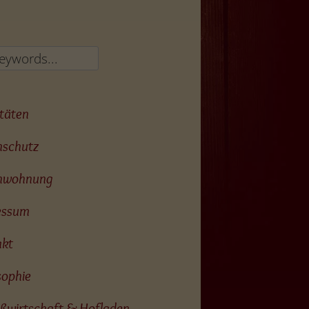
itäten
nschutz
enwohnung
essum
akt
sophie
ßwirtschaft & Hofladen