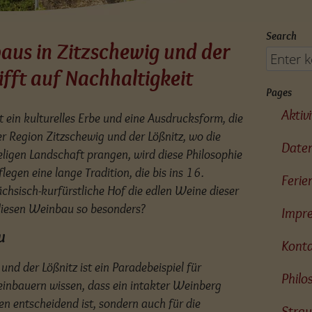
Search
aus in Zitzschewig und der
rifft auf Nachhaltigkeit
Pages
Aktiv
st ein kulturelles Erbe und eine Ausdrucksform, die
 der Region Zitzschewig und der Lößnitz, wo die
Date
igen Landschaft prangen, wird diese Philosophie
legen eine lange Tradition, die bis ins 16.
Feri
ächsisch-kurfürstliche Hof die edlen Weine dieser
diesen Weinbau so besonders?
Impr
u
Kont
nd der Lößnitz ist ein Paradebeispiel für
Philo
einbauern wissen, dass ein intakter Weinberg
ben entscheidend ist, sondern auch für die
Strau