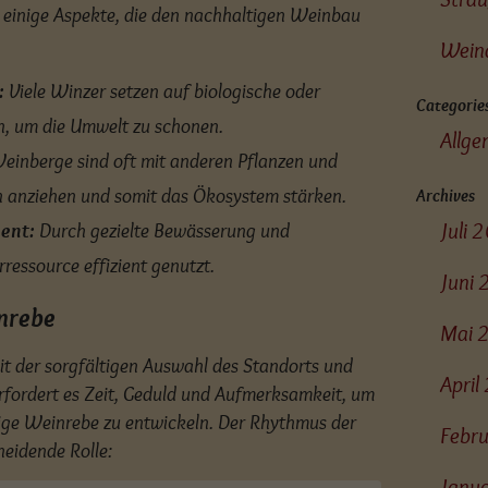
d einige Aspekte, die den nachhaltigen Weinbau
Wein
:
Viele Winzer setzen auf biologische oder
Categorie
 um die Umwelt zu schonen.
Allge
einberge sind oft mit anderen Pflanzen und
n anziehen und somit das Ökosystem stärken.
Archives
Juli 
ent:
Durch gezielte Bewässerung und
ressource effizient genutzt.
Juni
inrebe
Mai 
it der sorgfältigen Auswahl des Standorts und
Apri
rfordert es Zeit, Geduld und Aufmerksamkeit, um
ftige Weinrebe zu entwickeln. Der Rhythmus der
Febr
heidende Rolle:
Janu