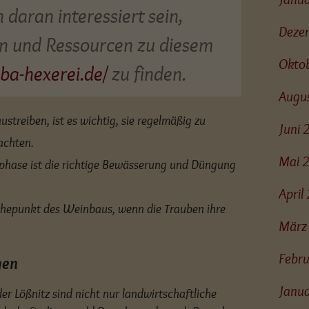
daran interessiert sein,
Deze
en und Ressourcen zu diesem
Okto
vba-hexerei.de/
zu finden.
Augu
treiben, ist es wichtig, sie regelmäßig zu
Juni
achten.
Mai 
hase ist die richtige Bewässerung und Düngung
Apri
Höhepunkt des Weinbaus, wenn die Trauben ihre
März
Febr
gen
Janu
r Lößnitz sind nicht nur landwirtschaftliche