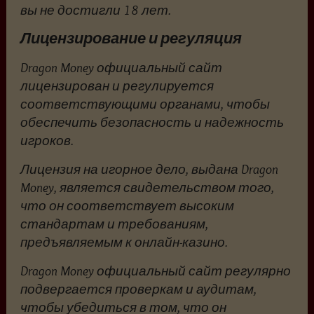
вы не достигли 18 лет.
Лицензирование и регуляция
Dragon Money официальный сайт
лицензирован и регулируется
соответствующими органами, чтобы
обеспечить безопасность и надежность
игроков.
Лицензия на игорное дело, выдана Dragon
Money, является свидетельством того,
что он соответствует высоким
стандартам и требованиям,
предъявляемым к онлайн-казино.
Dragon Money официальный сайт регулярно
подвергается проверкам и аудитам,
чтобы убедиться в том, что он