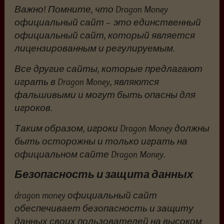
Важно! Помните, что Dragon Money
официальный сайт – это единственный
официальный сайт, который является
лицензированным и регулируемым.
Все другие сайты, которые предлагают
играть в Dragon Money, являются
фальшивыми и могут быть опасны для
игроков.
Таким образом, игроки Dragon Money должны
быть осторожны и только играть на
официальном сайте Dragon Money.
Безопасность и защита данных
dragon money официальный сайт
обеспечивает безопасность и защиту
данных своих пользователей на высоком