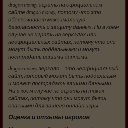
dragon money играть на официальном
сайте dragon money, потому что это
обеспечивает максимальную
безопасность и защиту данных. Ни в коем
случае не играть на зеркалах или
неофициальных сайтах, потому что они
могут быть поддельными и могут
пострадать вашими данными.
dragon money зеркало – это неофициальный
сайт, который может быть поддельным
и может пострадать вашими данными.
Ни в коем случае не играть на таких
сайтах, потому что они могут быть
опасными для вашего онлайн-игры.
Оценка и отзывы игроков