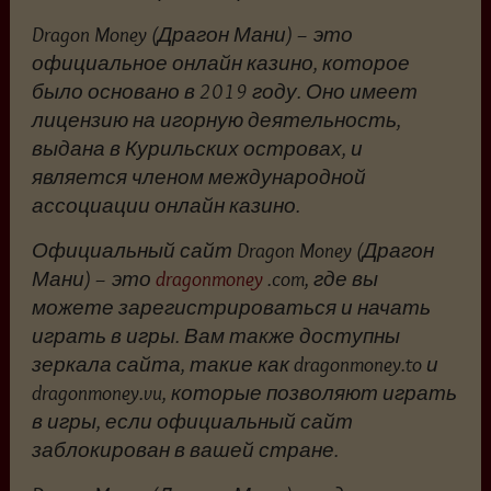
Dragon Money (Драгон Мани) – это
официальное онлайн казино, которое
было основано в 2019 году. Оно имеет
лицензию на игорную деятельность,
выдана в Курильских островах, и
является членом международной
ассоциации онлайн казино.
Официальный сайт Dragon Money (Драгон
Мани) – это
dragonmoney
.com, где вы
можете зарегистрироваться и начать
играть в игры. Вам также доступны
зеркала сайта, такие как dragonmoney.to и
dragonmoney.vu, которые позволяют играть
в игры, если официальный сайт
заблокирован в вашей стране.