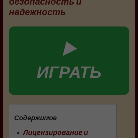
безопасность и
надежность
▶️
ИГРАТЬ
Содержимое
Лицензирование и