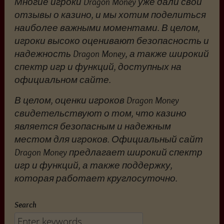
Многие игроки Dragon Money уже дали свои
отзывы о казино, и мы хотим поделиться
наиболее важными моментами. В целом,
игроки высоко оценивают безопасность и
надежность Dragon Money, а также широкий
спектр игр и функций, доступных на
официальном сайте.
В целом, оценки игроков Dragon Money
свидетельствуют о том, что казино
является безопасным и надежным
местом для игроков. Официальный сайт
Dragon Money предлагает широкий спектр
игр и функций, а также поддержку,
которая работает круглосуточно.
Search