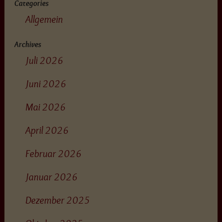
Categories
Allgemein
Archives
Juli 2026
Juni 2026
Mai 2026
April 2026
Februar 2026
Januar 2026
Dezember 2025