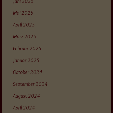
Juni 2025
Mai 2025
April 2025
März 2025
Februar 2025
Januar 2025
Oktober 2024
September 2024
August 2024
April 2024