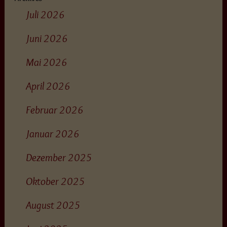
Juli 2026
Juni 2026
Mai 2026
April 2026
Februar 2026
Januar 2026
Dezember 2025
Oktober 2025
August 2025