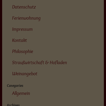
Datenschutz
Ferienwohnung
Impressum
Kontakt
Philosophie
Straußwirtschaft & Hofladen
Weinangebot
Categories
Allgemein
Archives