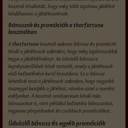
kaszinó kínálatát, hogy még több izgalmas játékot
kínálhasson a játékosoknak.
Bónuszok és promóciók a thorfortune
kaszinóban
A
thorfortune
kaszinó számos bónusz és promóció
kínál a játékosok számára, hogy még izgalmasabbá
tegye a játékélményt. Az üdvözlő bónusz a
legnépszerűbbek közé tartozik, amely a játékosok
első befizetésére kerül kiosztásra. Ez a bónusz
lehetővé teszi a játékosok számára, hogy nagyobb
összeggel kezdjék a játékot, növelve ezzel a nyerési
esélyeiket. A kaszinó rendszeresen kínál más
bónuszokat is, mint például befizetési bónuszokat,
ingyenes pörgetéseket és cashback promóciókat.
Üdvözlő bónusz és egyéb promóciók