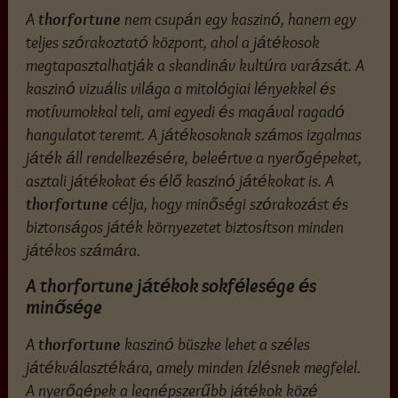
A
thorfortune
nem csupán egy kaszinó, hanem egy
teljes szórakoztató központ, ahol a játékosok
megtapasztalhatják a skandináv kultúra varázsát. A
kaszinó vizuális világa a mitológiai lényekkel és
motívumokkal teli, ami egyedi és magával ragadó
hangulatot teremt. A játékosoknak számos izgalmas
játék áll rendelkezésére, beleértve a nyerőgépeket,
asztali játékokat és élő kaszinó játékokat is. A
thorfortune
célja, hogy minőségi szórakozást és
biztonságos játék környezetet biztosítson minden
játékos számára.
A thorfortune játékok sokfélesége és
minősége
A
thorfortune
kaszinó büszke lehet a széles
játékválasztékára, amely minden ízlésnek megfelel.
A nyerőgépek a legnépszerűbb játékok közé