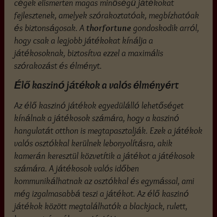
cégek elismerten magas minőségű játékokat
fejlesztenek, amelyek szórakoztatóak, megbízhatóak
és biztonságosak. A
thorfortune
gondoskodik arról,
hogy csak a legjobb játékokat kínálja a
játékosoknak, biztosítva ezzel a maximális
szórakozást és élményt.
Élő kaszinó játékok a valós élményért
Az élő kaszinó játékok egyedülálló lehetőséget
kínálnak a játékosok számára, hogy a kaszinó
hangulatát otthon is megtapasztalják. Ezek a játékok
valós osztókkal kerülnek lebonyolításra, akik
kamerán keresztül közvetítik a játékot a játékosok
számára. A játékosok valós időben
kommunikálhatnak az osztókkal és egymással, ami
még izgalmasabbá teszi a játékot. Az élő kaszinó
játékok között megtalálhatók a blackjack, rulett,