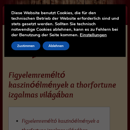
Diese Website benutzt Cookies, die für den
☰
technischen Betrieb der Website erforderlich sind und
stets gesetzt werden. Sollten Sie technisch
notwendige Cookies ablehnen, kann es zu Fehlern bei
der Benutzung der Seite kommen.
Einstellungen
Zustimmen
Ablehnen
Figyelemreméltó
kaszinóélmények a thorfortune
izgalmas világában
Figyelemreméltó kaszinóélmények a
thorfortune izgalmas világában