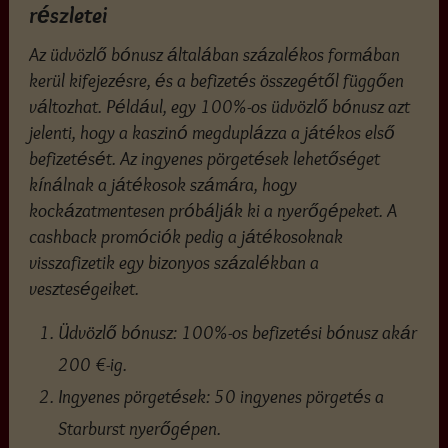
részletei
Az üdvözlő bónusz általában százalékos formában
kerül kifejezésre, és a befizetés összegétől függően
változhat. Például, egy 100%-os üdvözlő bónusz azt
jelenti, hogy a kaszinó megduplázza a játékos első
befizetését. Az ingyenes pörgetések lehetőséget
kínálnak a játékosok számára, hogy
kockázatmentesen próbálják ki a nyerőgépeket. A
cashback promóciók pedig a játékosoknak
visszafizetik egy bizonyos százalékban a
veszteségeiket.
Üdvözlő bónusz: 100%-os befizetési bónusz akár
200 €-ig.
Ingyenes pörgetések: 50 ingyenes pörgetés a
Starburst nyerőgépen.