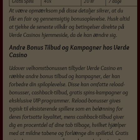
Gratis Spins
40x
20 kr
7 dage
At være opmærksom på disse detaljer sikrer, at du
får en fair og gennemsigtig bonusoplevelse. Husk altid
at tjekke de seneste vilkår og betingelser direkte på
Verde Casinos hjemmeside, da de kan ændre sig.
Andre Bonus Tilbud og Kampagner hos Verde
Casino
Udover velkomstbonussen tilbyder Verde Casino en
række andre bonus tilbud og kampagner, der kan
forbedre din spiloplevelse. Disse kan omfatte reload-
bonusser, cashback-tilbud, gratis spins-kampagner og
eksklusive VIP-programmer. Reload-bonusser gives
typisk til eksisterende spillere som en belønning for
deres fortsatte loyalitet, mens cashback-tilbud giver
dig en procentdel af dine tab tilbage, hvilket hjælper
med at mildne tabene og forlænge din spilletid. Gratis