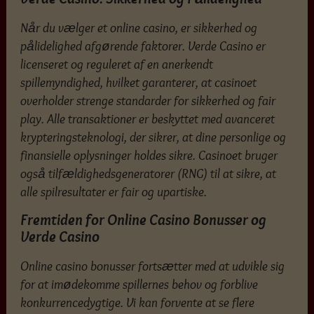
Når du vælger et online casino, er sikkerhed og
pålidelighed afgørende faktorer. Verde Casino er
licenseret og reguleret af en anerkendt
spillemyndighed, hvilket garanterer, at casinoet
overholder strenge standarder for sikkerhed og fair
play. Alle transaktioner er beskyttet med avanceret
krypteringsteknologi, der sikrer, at dine personlige og
finansielle oplysninger holdes sikre. Casinoet bruger
også tilfældighedsgeneratorer (RNG) til at sikre, at
alle spilresultater er fair og upartiske.
Fremtiden for Online Casino Bonusser og
Verde Casino
Online casino bonusser fortsætter med at udvikle sig
for at imødekomme spillernes behov og forblive
konkurrencedygtige. Vi kan forvente at se flere