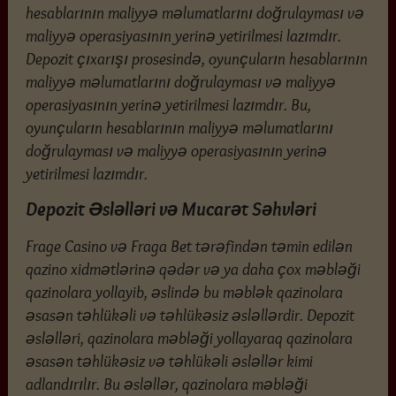
hesablarının maliyyə məlumatlarını doğrulayması və
maliyyə operasiyasının yerinə yetirilmesi lazımdır.
Depozit çıxarışı prosesində, oyunçuların hesablarının
maliyyə məlumatlarını doğrulayması və maliyyə
operasiyasının yerinə yetirilmesi lazımdır. Bu,
oyunçuların hesablarının maliyyə məlumatlarını
doğrulayması və maliyyə operasiyasının yerinə
yetirilmesi lazımdır.
Depozit Əsləlləri və Mucarət Səhvləri
Frage Casino və Fraga Bet tərəfindən təmin edilən
qazino xidmətlərinə qədər və ya daha çox məbləği
qazinolara yollayib, əslində bu məblək qazinolara
əsasən təhlükəli və təhlükəsiz əsləllərdir. Depozit
əsləlləri, qazinolara məbləği yollayaraq qazinolara
əsasən təhlükəsiz və təhlükəli əsləllər kimi
adlandırılır. Bu əsləllər, qazinolara məbləği