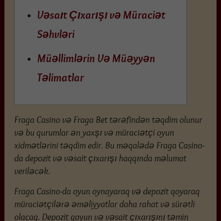
Vəsaıt Çıxarışı və Müraciət
Səhvləri
Müəllimlərin Və Müəyyən
Təlimatlar
Fraga Casino və Fraga Bet tərəfindən təqdim olunur
və bu qurumlar ən yaxşı və müraciətçi oyun
xidmətlərini təqdim edir. Bu məqalədə Fraga Casino-
da depozit və vəsait çıxarışı haqqında məlumat
veriləcək.
Fraga Casino-da oyun oynayaraq və depozit qoyaraq
müraciətçilərə əməliyyatlar daha rahat və sürətli
olacaq. Depozit qoyun və vəsait çıxarışını təmin