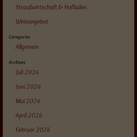
Straußwirtschaft & Hofladen
Weinangebot
Categories
Allgemein
Archives
Juli 2026
Juni 2026
Mai 2026
April 2026
Februar 2026