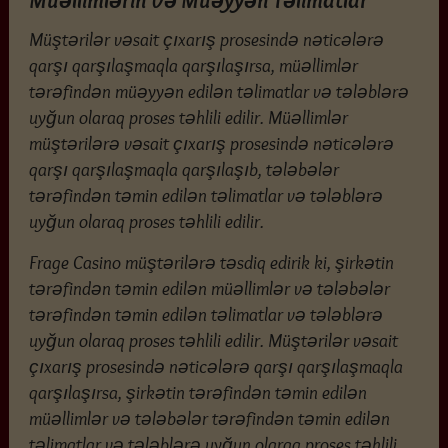
Müştərilər vəsait çıxarış prosesində nəticələrə
qarşı qarşılaşmaqla qarşılaşırsa, müəllimlər
tərəfindən müəyyən edilən təlimatlar və tələblərə
uyğun olaraq proses təhlili edilir. Müəllimlər
müştərilərə vəsait çıxarış prosesində nəticələrə
qarşı qarşılaşmaqla qarşılaşıb, tələbələr
tərəfindən təmin edilən təlimatlar və tələblərə
uyğun olaraq proses təhlili edilir.
Frage Casino müştərilərə təsdiq edirik ki, şirkətin
tərəfindən təmin edilən müəllimlər və tələbələr
tərəfindən təmin edilən təlimatlar və tələblərə
uyğun olaraq proses təhlili edilir. Müştərilər vəsait
çıxarış prosesində nəticələrə qarşı qarşılaşmaqla
qarşılaşırsa, şirkətin tərəfindən təmin edilən
müəllimlər və tələbələr tərəfindən təmin edilən
təlimatlar və tələblərə uyğun olaraq proses təhlili