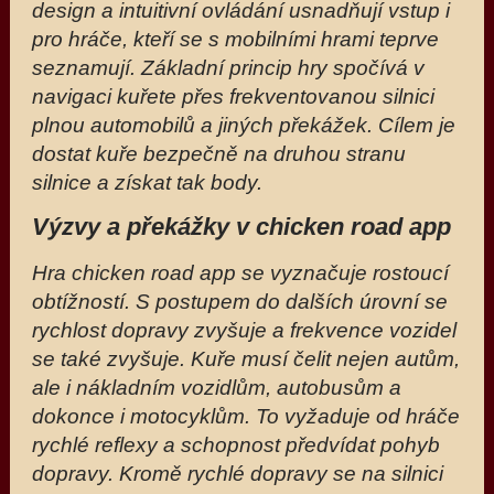
design a intuitivní ovládání usnadňují vstup i
pro hráče, kteří se s mobilními hrami teprve
seznamují. Základní princip hry spočívá v
navigaci kuřete přes frekventovanou silnici
plnou automobilů a jiných překážek. Cílem je
dostat kuře bezpečně na druhou stranu
silnice a získat tak body.
Výzvy a překážky v chicken road app
Hra chicken road app se vyznačuje rostoucí
obtížností. S postupem do dalších úrovní se
rychlost dopravy zvyšuje a frekvence vozidel
se také zvyšuje. Kuře musí čelit nejen autům,
ale i nákladním vozidlům, autobusům a
dokonce i motocyklům. To vyžaduje od hráče
rychlé reflexy a schopnost předvídat pohyb
dopravy. Kromě rychlé dopravy se na silnici