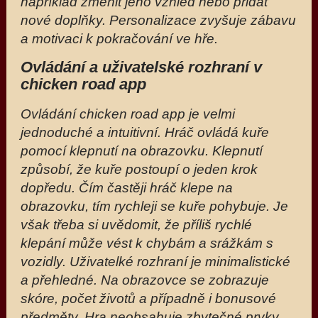
například změnit jeho vzhled nebo přidat
nové doplňky. Personalizace zvyšuje zábavu
a motivaci k pokračování ve hře.
Ovládání a uživatelské rozhraní v
chicken road app
Ovládání chicken road app je velmi
jednoduché a intuitivní. Hráč ovládá kuře
pomocí klepnutí na obrazovku. Klepnutí
způsobí, že kuře postoupí o jeden krok
dopředu. Čím častěji hráč klepe na
obrazovku, tím rychleji se kuře pohybuje. Je
však třeba si uvědomit, že příliš rychlé
klepání může vést k chybám a srážkám s
vozidly. Uživatelké rozhraní je minimalistické
a přehledné. Na obrazovce se zobrazuje
skóre, počet životů a případně i bonusové
předměty. Hra neobsahuje zbytečné prvky,