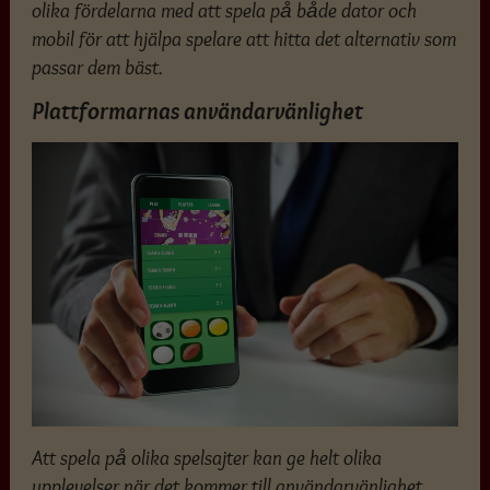
olika fördelarna med att spela på både dator och
mobil för att hjälpa spelare att hitta det alternativ som
passar dem bäst.
Plattformarnas användarvänlighet
Att spela på olika spelsajter kan ge helt olika
upplevelser när det kommer till användarvänlighet.