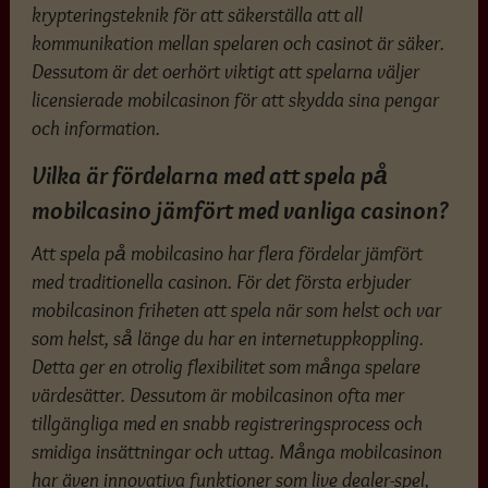
krypteringsteknik för att säkerställa att all
kommunikation mellan spelaren och casinot är säker.
Dessutom är det oerhört viktigt att spelarna väljer
licensierade mobilcasinon för att skydda sina pengar
och information.
Vilka är fördelarna med att spela på
mobilcasino jämfört med vanliga casinon?
Att spela på mobilcasino har flera fördelar jämfört
med traditionella casinon. För det första erbjuder
mobilcasinon friheten att spela när som helst och var
som helst, så länge du har en internetuppkoppling.
Detta ger en otrolig flexibilitet som många spelare
värdesätter. Dessutom är mobilcasinon ofta mer
tillgängliga med en snabb registreringsprocess och
smidiga insättningar och uttag. Många mobilcasinon
har även innovativa funktioner som live dealer-spel,