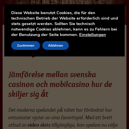
Diese Website benutzt Cookies, die für den
☰
technischen Betrieb der Website erforderlich sind und
stets gesetzt werden. Sollten Sie technisch
notwendige Cookies ablehnen, kann es zu Fehlern bei
der Benutzung der Seite kommen.
Einstellungen
Zustimmen
Ablehnen
Jämförelse mellan svenska
casinon och mobilcasino hur de
skiljer sig åt
Det moderna spelandet på nätet har förändrat hur
entusiaster njuter av sina favoritspel. Med ett brett
utbud av
video slots
tillgängliga, kan spelare nu välja