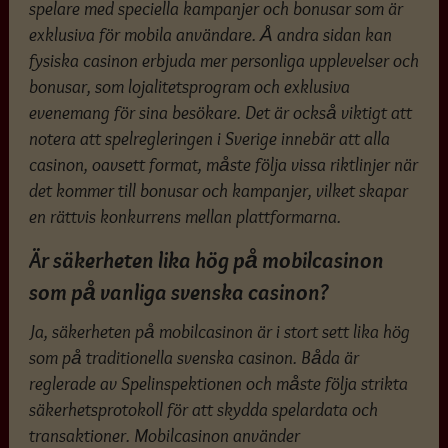
spelare med speciella kampanjer och bonusar som är
exklusiva för mobila användare. Å andra sidan kan
fysiska casinon erbjuda mer personliga upplevelser och
bonusar, som lojalitetsprogram och exklusiva
evenemang för sina besökare. Det är också viktigt att
notera att spelregleringen i Sverige innebär att alla
casinon, oavsett format, måste följa vissa riktlinjer när
det kommer till bonusar och kampanjer, vilket skapar
en rättvis konkurrens mellan plattformarna.
Är säkerheten lika hög på mobilcasinon
som på vanliga svenska casinon?
Ja, säkerheten på mobilcasinon är i stort sett lika hög
som på traditionella svenska casinon. Båda är
reglerade av Spelinspektionen och måste följa strikta
säkerhetsprotokoll för att skydda spelardata och
transaktioner. Mobilcasinon använder