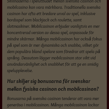
Skillnaderna i spelutbudet mellan svenska casinon och
mobilcasino kan vara märkbara. Traditionella svenska
casinon har ofta ett bredare urval av spel, inklusive
bordsspel som blackjack och roulette, samt
slotmaskiner. Mobilcasinon erbjuder vanligtvis en mer
koncentrerad version av dessa spel, anpassade för
mindre skärmar. Många mobilcasinon har också fokus
på spel som är mer dynamiska och snabba, vilket gör
dem populära bland spelare som föredrar att spela på
språng. Dessutom lägger mobilcasinon stor vikt vid
användarvänlighet och snabbhet för att ge en smidig
spelupplevelse.
Hur skiljer sig bonusarna för svenskar
mellan fysiska casinon och mobilcasinon?
Bonusarna på svenska casinon tenderar att vara mer
generösa i mobilcasinon. Många mobilcasinon lockar