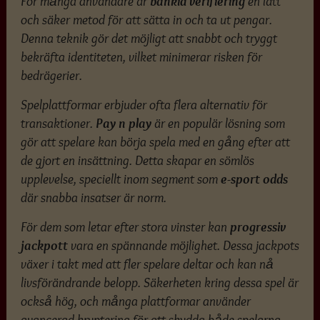
För många användare är
bankid verifiering
en lätt
och säker metod för att sätta in och ta ut pengar.
Denna teknik gör det möjligt att snabbt och tryggt
bekräfta identiteten, vilket minimerar risken för
bedrägerier.
Spelplattformar erbjuder ofta flera alternativ för
transaktioner.
Pay n play
är en populär lösning som
gör att spelare kan börja spela med en gång efter att
de gjort en insättning. Detta skapar en sömlös
upplevelse, speciellt inom segment som
e-sport odds
där snabba insatser är norm.
För dem som letar efter stora vinster kan
progressiv
jackpott
vara en spännande möjlighet. Dessa jackpots
växer i takt med att fler spelare deltar och kan nå
livsförändrande belopp. Säkerheten kring dessa spel är
också hög, och många plattformar använder
avancerad kryptering för att skydda både spelarna