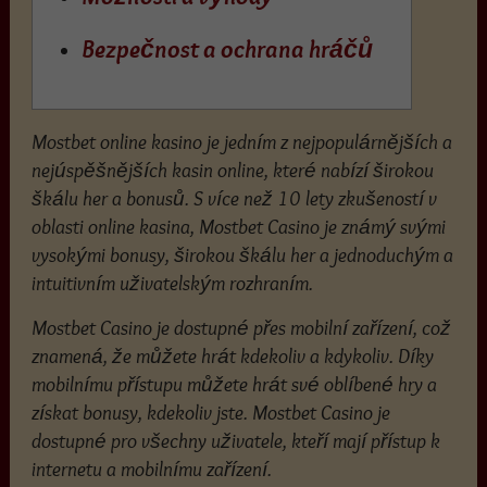
Bezpečnost a ochrana hráčů
Mostbet online kasino je jedním z nejpopulárnějších a
nejúspěšnějších kasin online, které nabízí širokou
škálu her a bonusů. S více než 10 lety zkušeností v
oblasti online kasina, Mostbet Casino je známý svými
vysokými bonusy, širokou škálu her a jednoduchým a
intuitivním uživatelským rozhraním.
Mostbet Casino je dostupné přes mobilní zařízení, což
znamená, že můžete hrát kdekoliv a kdykoliv. Díky
mobilnímu přístupu můžete hrát své oblíbené hry a
získat bonusy, kdekoliv jste. Mostbet Casino je
dostupné pro všechny uživatele, kteří mají přístup k
internetu a mobilnímu zařízení.