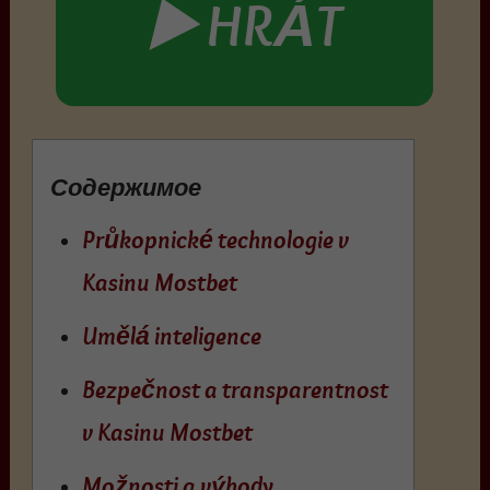
▶️ HRÁT
Содержимое
Průkopnické technologie v
Kasinu Mostbet
Umělá inteligence
Bezpečnost a transparentnost
v Kasinu Mostbet
Možnosti a výhody