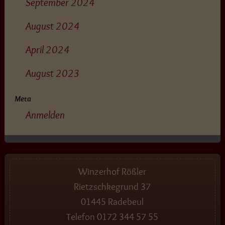
September 2024
August 2024
April 2024
August 2023
Meta
Anmelden
Winzerhof Rößler
Rietzschkegrund 37
01445 Radebeul
Telefon
0172 344 57 55