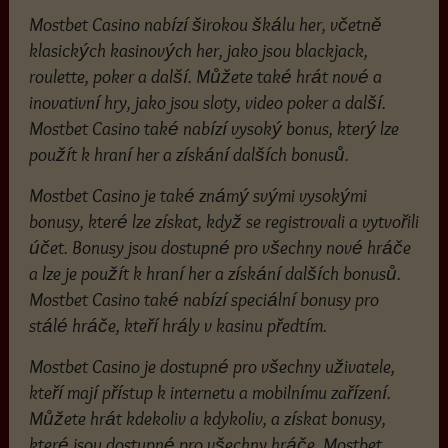
Mostbet Casino nabízí širokou škálu her, včetně
klasických kasinových her, jako jsou blackjack,
roulette, poker a další. Můžete také hrát nové a
inovativní hry, jako jsou sloty, video poker a další.
Mostbet Casino také nabízí vysoký bonus, který lze
použít k hraní her a získání dalších bonusů.
Mostbet Casino je také známý svými vysokými
bonusy, které lze získat, když se registrovali a vytvořili
účet. Bonusy jsou dostupné pro všechny nové hráče
a lze je použít k hraní her a získání dalších bonusů.
Mostbet Casino také nabízí speciální bonusy pro
stálé hráče, kteří hrály v kasinu předtím.
Mostbet Casino je dostupné pro všechny uživatele,
kteří mají přístup k internetu a mobilnímu zařízení.
Můžete hrát kdekoliv a kdykoliv, a získat bonusy,
které jsou dostupné pro všechny hráče. Mostbet