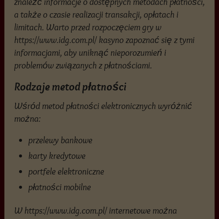
znaleźć informacje o dostępnych metodach płatności,
a także o czasie realizacji transakcji, opłatach i
limitach. Warto przed rozpoczęciem gry w
https://www.idg.com.pl/ kasyno zapoznać się z tymi
informacjami, aby uniknąć nieporozumień i
problemów związanych z płatnościami.
Rodzaje metod płatności
Wśród metod płatności elektronicznych wyróżnić
można:
przelewy bankowe
karty kredytowe
portfele elektroniczne
płatności mobilne
W https://www.idg.com.pl/ internetowe można