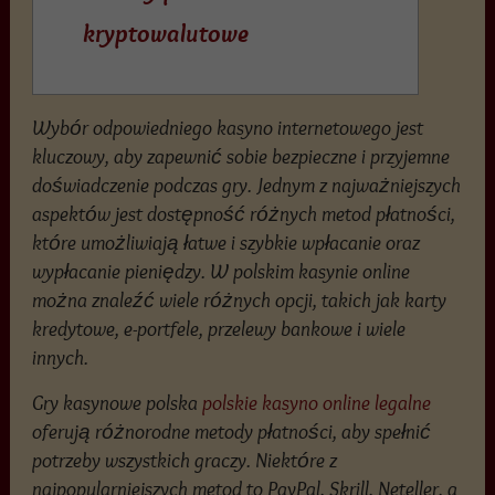
kryptowalutowe
Wybór odpowiedniego kasyno internetowego jest
kluczowy, aby zapewnić sobie bezpieczne i przyjemne
doświadczenie podczas gry. Jednym z najważniejszych
aspektów jest dostępność różnych metod płatności,
które umożliwiają łatwe i szybkie wpłacanie oraz
wypłacanie pieniędzy. W polskim kasynie online
można znaleźć wiele różnych opcji, takich jak karty
kredytowe, e-portfele, przelewy bankowe i wiele
innych.
Gry kasynowe polska
polskie kasyno online legalne
oferują różnorodne metody płatności, aby spełnić
potrzeby wszystkich graczy. Niektóre z
najpopularniejszych metod to PayPal, Skrill, Neteller, a