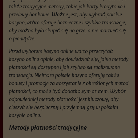
także tradycyjne metody, takie jak karty kredytowe i
przelewy bankowe. Ważne jest, aby wybrać polskie
kasyno, które oferuje bezpieczne i szybkie transakcje,
aby można było skupić się na grze, a nie martwić się
o pieniądze.
Przed wyborem kasyno online warto przeczytać
kasyno online opinie, aby dowiedzieć się, jakie metody
płatności są dostępne i jak szybko są realizowane
transakcje. Niektóre polskie kasyna oferują także
bonusy i promocje za korzystanie z określonych metod
płatności, co może być dodatkowym atutem. Wybór
odpowiedniej metody płatności jest kluczowy, aby
cieszyć się bezpieczną i przyjemną grą w polskim
kasynie online.
Metody płatności tradycyjne