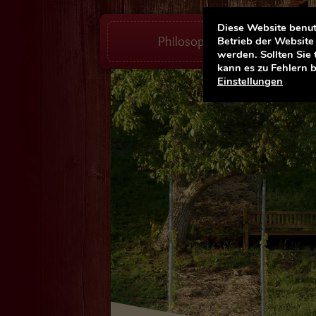
Diese Website benutz
Philosophie
Aktivitäten
Betrieb der Website 
werden. Sollten Sie
kann es zu Fehlern 
Einstellungen