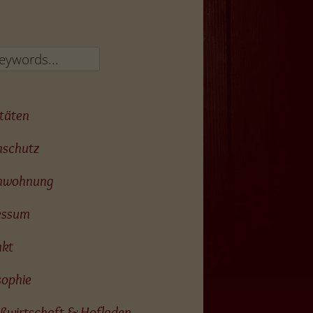
itäten
nschutz
enwohnung
essum
akt
sophie
ßwirtschaft & Hofladen