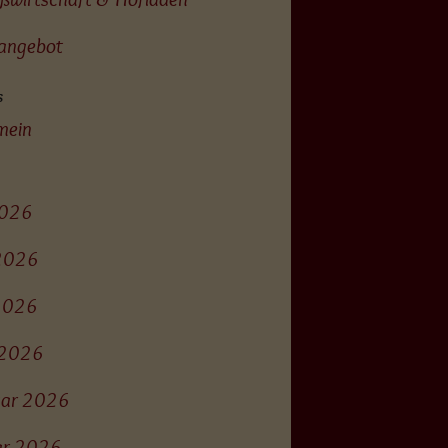
angebot
s
mein
2026
 2026
2026
l 2026
uar 2026
ar 2026