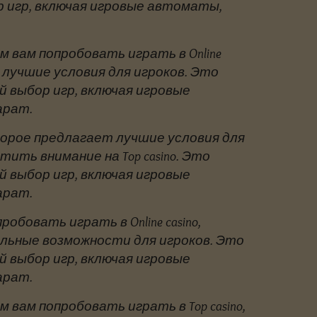
 игр, включая игровые автоматы,
 вам попробовать играть в Online
т лучшие условия для игроков. Это
 выбор игр, включая игровые
арат.
торое предлагает лучшие условия для
тить внимание на Top casino. Это
 выбор игр, включая игровые
арат.
обовать играть в Online casino,
льные возможности для игроков. Это
 выбор игр, включая игровые
арат.
вам попробовать играть в Top casino,