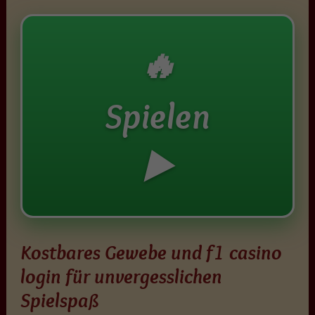
🔥
Spielen
▶️
Kostbares Gewebe und f1 casino
login für unvergesslichen
Spielspaß