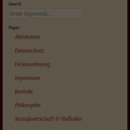
Search
Pages
Aktivitäten
Datenschutz
Ferienwohnung
Impressum
Kontakt
Philosophie
Straußwirtschaft & Hofladen