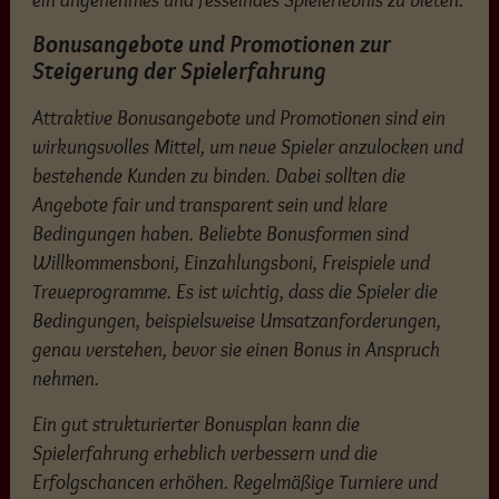
Bonusangebote und Promotionen zur
Steigerung der Spielerfahrung
Attraktive Bonusangebote und Promotionen sind ein
wirkungsvolles Mittel, um neue Spieler anzulocken und
bestehende Kunden zu binden. Dabei sollten die
Angebote fair und transparent sein und klare
Bedingungen haben. Beliebte Bonusformen sind
Willkommensboni, Einzahlungsboni, Freispiele und
Treueprogramme. Es ist wichtig, dass die Spieler die
Bedingungen, beispielsweise Umsatzanforderungen,
genau verstehen, bevor sie einen Bonus in Anspruch
nehmen.
Ein gut strukturierter Bonusplan kann die
Spielerfahrung erheblich verbessern und die
Erfolgschancen erhöhen. Regelmäßige Turniere und