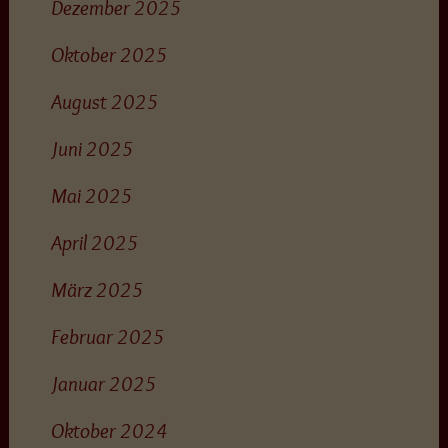
Dezember 2025
Oktober 2025
August 2025
Juni 2025
Mai 2025
April 2025
März 2025
Februar 2025
Januar 2025
Oktober 2024