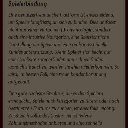
Spielerbindung
Eine benutzerfreundliche Plattform ist entscheidend,
um Spieler langfristig an sich zu binden. Dies umfasst
nicht nur einen einfachen
f1 casino login
, sondern
auch eine intuitive Navigation, eine übersichtliche
Darstellung der Spiele und eine reaktionsschnelle
Kundenunterstützung. Wenn Spieler sich leicht auf
einer Website zurechtfinden und schnell finden,
wonach sie suchen, werden sie eher wiederkommen. So
wird, im besten Fall, eine treue Kundenbeziehung
aufgebaut.
Eine gute Website-Struktur, die es den Spielern
ermöglicht, Spiele nach Kategorien zu filtern oder nach
bestimmten Features zu suchen, ist ebenfalls wichtig.
Zusätzlich sollte das Casino verschiedene
Zahlungsmethoden anbieten und eine schnelle