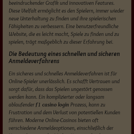
beeindruckender Grafik und innovativen Features.
Diese Vielfalt ermöglicht es den Spielern, immer wieder
neue Unterhaltung zu finden und ihre spielerischen
Fähigkeiten zu verbessern. Eine benutzerfreundliche
Website, die es leicht macht, Spiele zu finden und zu
spielen, trägt maßgeblich zu dieser Erfahrung bei.
Die Bedeutung eines schnellen und sicheren
Anmeldeverfahrens
Ein sicheres und schnelles Anmeldeverfahren ist für
Online-Spieler unerlässlich. Es schafft Vertrauen und
sorgt dafür, dass das Spielen ungestört genossen
werden kann. Ein komplizierter oder langsam
ablaufender
f1 casino login
Prozess, kann zu
Frustration und dem Verlust von potentiellen Kunden
führen. Moderne Online-Casinos bieten oft
verschiedene Anmeldeoptionen, einschließlich der