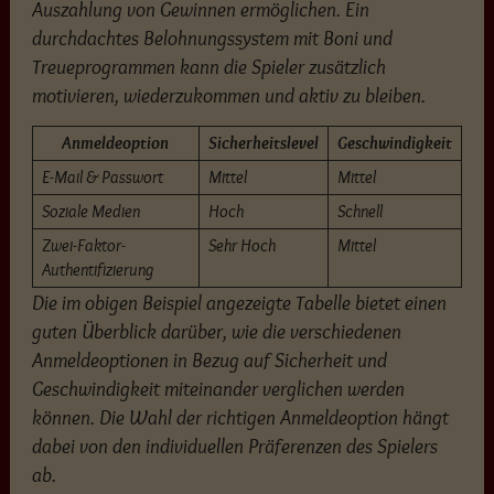
Auszahlung von Gewinnen ermöglichen. Ein
durchdachtes Belohnungssystem mit Boni und
Treueprogrammen kann die Spieler zusätzlich
motivieren, wiederzukommen und aktiv zu bleiben.
Anmeldeoption
Sicherheitslevel
Geschwindigkeit
E-Mail & Passwort
Mittel
Mittel
Soziale Medien
Hoch
Schnell
Zwei-Faktor-
Sehr Hoch
Mittel
Authentifizierung
Die im obigen Beispiel angezeigte Tabelle bietet einen
guten Überblick darüber, wie die verschiedenen
Anmeldeoptionen in Bezug auf Sicherheit und
Geschwindigkeit miteinander verglichen werden
können. Die Wahl der richtigen Anmeldeoption hängt
dabei von den individuellen Präferenzen des Spielers
ab.