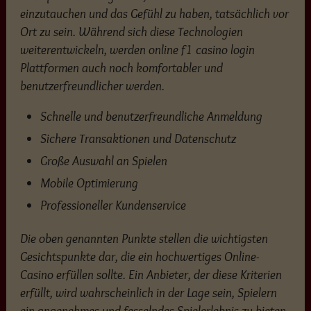
einzutauchen und das Gefühl zu haben, tatsächlich vor
Ort zu sein. Während sich diese Technologien
weiterentwickeln, werden online f1 casino login
Plattformen auch noch komfortabler und
benutzerfreundlicher werden.
Schnelle und benutzerfreundliche Anmeldung
Sichere Transaktionen und Datenschutz
Große Auswahl an Spielen
Mobile Optimierung
Professioneller Kundenservice
Die oben genannten Punkte stellen die wichtigsten
Gesichtspunkte dar, die ein hochwertiges Online-
Casino erfüllen sollte. Ein Anbieter, der diese Kriterien
erfüllt, wird wahrscheinlich in der Lage sein, Spielern
ein angenehmes und fesselndes Spielerlebnis zu bieten.