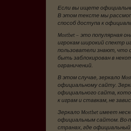
Если вы ищете официальный
В этом тексте мы рассмотр
способ доступа к официал
Mostbet – это популярная о
игрокам широкий спектр игр
пользователи знают, что 
быть заблокирован в неко
ограничений.
В этом случае, зеркало Mos
официальному сайту. Зерка
официального сайта, кото
к играм и ставкам, не зав
Зеркало Mostbet имеет не
официальным сайтом. Во-п
странах, где официальный