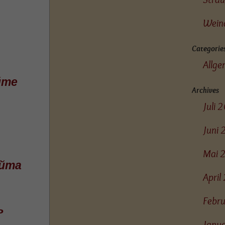
Wein
Categorie
Allge
йте
Archives
Juli 
Juni
Mai 
айта
Apri
Febr
ь
Janu