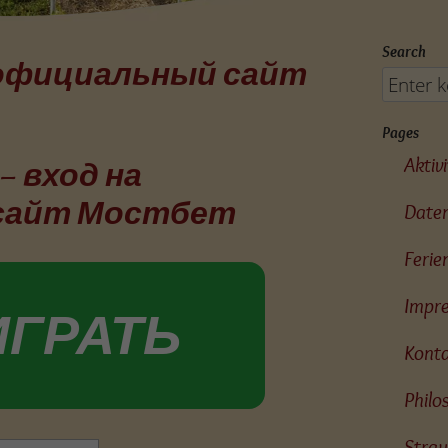
Search
а официальный сайт
Pages
Aktiv
 – вход на
сайт Мостбет
Date
Feri
Impr
 ИГРАТЬ
Kont
Philo
Strau