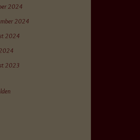
ber 2024
ember 2024
st 2024
l 2024
st 2023
lden