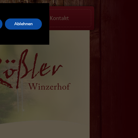
Ferienwohnung
Kontakt
Ablehnen