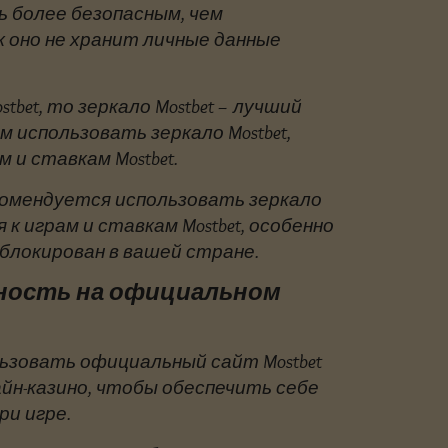
ь более безопасным, чем
 оно не хранит личные данные
tbet, то зеркало Mostbet – лучший
м использовать зеркало Mostbet,
 и ставкам Mostbet.
омендуется использовать зеркало
 к играм и ставкам Mostbet, особенно
блокирован в вашей стране.
сность на официальном
ьзовать официальный сайт Mostbet
айн-казино, чтобы обеспечить себе
ри игре.