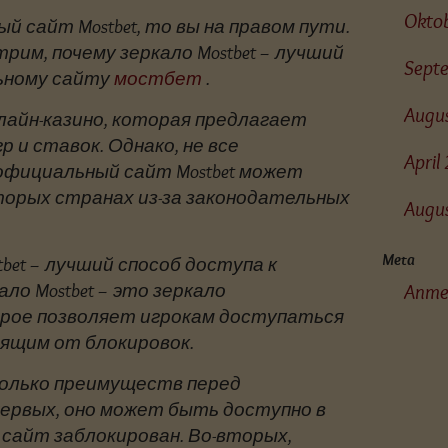
Okto
 сайт Mostbet, то вы на правом пути.
им, почему зеркало Mostbet – лучший
Sept
ьному сайту
мостбет
.
Augu
нлайн-казино, которая предлагает
 и ставок. Однако, не все
Apri
официальный сайт Mostbet может
торых странах из-за законодательных
Augu
Meta
tbet – лучший способ доступа к
ло Mostbet – это зеркало
Anme
рое позволяет игрокам доступаться
исящим от блокировок.
сколько преимуществ перед
ервых, оно может быть доступно в
 сайт заблокирован. Во-вторых,