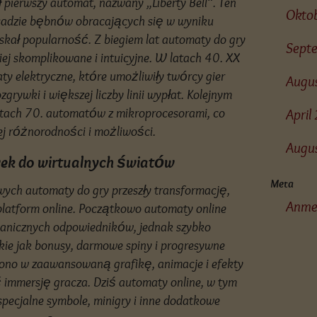
 pierwszy automat, nazwany „Liberty Bell”. Ten
Okto
asadzie bębnów obracających się w wyniku
yskał popularność. Z biegiem lat automaty do gry
Sept
iej skomplikowane i intuicyjne. W latach 40. XX
ty elektryczne, które umożliwiły twórcy gier
Augu
ywki i większej liczby linii wypłat. Kolejnym
tach 70. automatów z mikroprocesorami, co
Apri
ej różnorodności i możliwości.
Augu
k do wirtualnych światów
Meta
wych automaty do gry przeszły transformację,
Anme
platform online. Początkowo automaty online
hanicznych odpowiedników, jednak szybko
kie jak bonusy, darmowe spiny i progresywne
żono w zaawansowaną grafikę, animacje i efekty
 immersję gracza. Dziś automaty online, w tym
, specjalne symbole, minigry i inne dodatkowe