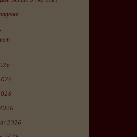
angebot
s
mein
2026
 2026
2026
l 2026
uar 2026
ar 2026