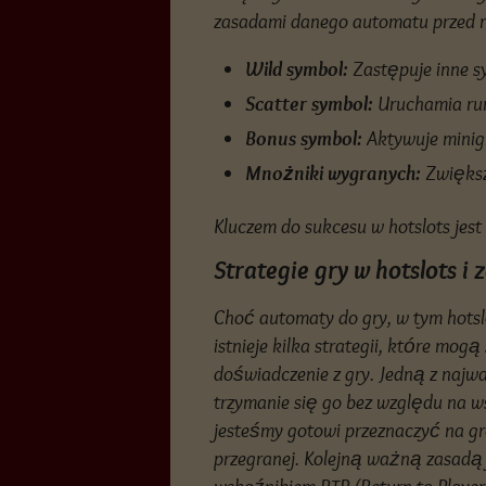
zasadami danego automatu przed r
Wild symbol:
Zastępuje inne 
Scatter symbol:
Uruchamia ru
Bonus symbol:
Aktywuje minig
Mnożniki wygranych:
Zwiększ
Kluczem do sukcesu w hotslots jest
Strategie gry w hotslots 
Choć automaty do gry, w tym hotslo
istnieje kilka strategii, które mo
doświadczenie z gry. Jedną z najwa
trzymanie się go bez względu na w
jesteśmy gotowi przeznaczyć na grę
przegranej. Kolejną ważną zasadą
wskaźnikiem RTP (Return to Player