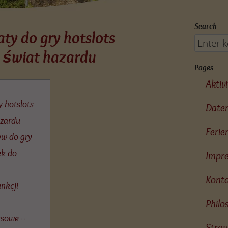
Search
y do gry hotslots
 świat hazardu
Pages
Aktiv
 hotslots
Date
azardu
Feri
ów do gry
k do
Impr
Kont
nkcji
Philo
usowe –
Strau