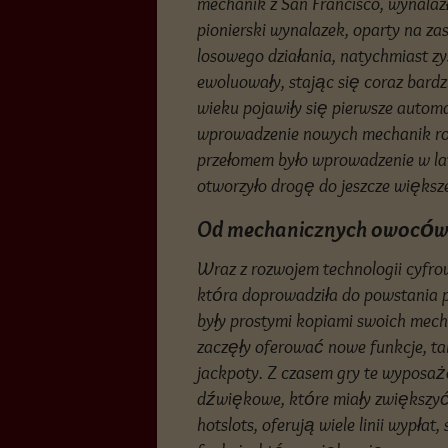
mechanik z San Francisco, wynalazł
pionierski wynalazek, oparty na z
losowego działania, natychmiast z
ewoluowały, stając się coraz bardz
wieku pojawiły się pierwsze automa
wprowadzenie nowych mechanik rozgr
przełomem było wprowadzenie w la
otworzyło drogę do jeszcze większ
Od mechanicznych owocówe
Wraz z rozwojem technologii cyfro
która doprowadziła do powstania 
były prostymi kopiami swoich mec
zaczęły oferować nowe funkcje, ta
jackpoty. Z czasem gry te wyposa
dźwiękowe, które miały zwiększyć
hotslots, oferują wiele linii wypłat