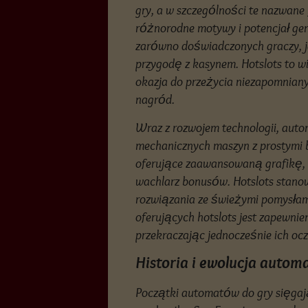
gry, a w szczególności te nazwane 
różnorodne motywy i potencjał ge
zarówno doświadczonych graczy, ja
przygodę z kasynem. Hotslots to wi
okazja do przeżycia niezapomniany
nagród.
Wraz z rozwojem technologii, aut
mechanicznych maszyn z prostymi 
oferujące zaawansowaną grafikę, 
wachlarz bonusów. Hotslots stanow
rozwiązania ze świeżymi pomysłami
oferujących hotslots jest zapewni
przekraczając jednocześnie ich oc
Historia i ewolucja autom
Początki automatów do gry sięgają