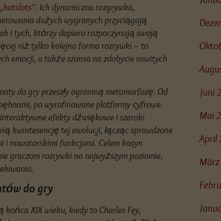
„
hotslots
”. Ich dynamiczna rozgrywka,
nerowania dużych wygranych przyciągają
Deze
k i tych, którzy dopiero rozpoczynają swoją
Okto
ęcej niż tylko kolejna forma rozrywki – to
ch emocji, a także szansa na zdobycie sowitych
Augu
omaty do gry przeszły ogromną metamorfozę. Od
Juni
bębnami, po wyrafinowane platformy cyfrowe
Mai 
interaktywne efekty dźwiękowe i szeroki
ią kwintesencję tej ewolucji, łącząc sprawdzone
Apri
 i nowatorskimi funkcjami. Celem kasyn
enie graczom rozrywki na najwyższym poziomie,
März
zekiwania.
Febr
atów do gry
Janu
 końca XIX wieku, kiedy to Charles Fey,