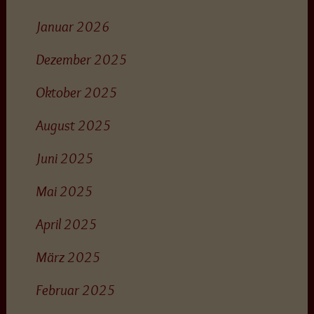
Januar 2026
Dezember 2025
Oktober 2025
August 2025
Juni 2025
Mai 2025
April 2025
März 2025
Februar 2025