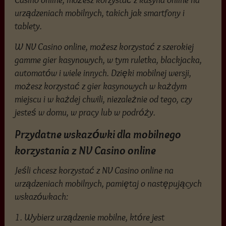
urządzeniach mobilnych, takich jak smartfony i
tablety.
W NV Casino online, możesz korzystać z szerokiej
gamme gier kasynowych, w tym ruletka, blackjacka,
automatów i wiele innych. Dzięki mobilnej wersji,
możesz korzystać z gier kasynowych w każdym
miejscu i w każdej chwili, niezależnie od tego, czy
jesteś w domu, w pracy lub w podróży.
Przydatne wskazówki dla mobilnego
korzystania z NV Casino online
Jeśli chcesz korzystać z NV Casino online na
urządzeniach mobilnych, pamiętaj o następujących
wskazówkach:
1. Wybierz urządzenie mobilne, które jest