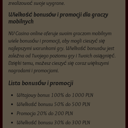
zrealizować swoje wygrane.
Wielkość bonusów i promocji dla graczy
mobilnych
NV Casino online oferuje swoim graczom mobilnym
wiele bonusów i promocji, aby mogli cieszyć się
najlepszymi warunkami gry. Wielkość bonusów jest
zależna od Twojego poziomu gry i Twoich osiągnięć.
Dzięki temu, możesz cieszyć się coraz większymi
nagrodami i promocjami.
Lista bonusów i promocji
Witajowy bonus 100% do 1000 PLN
Wielkość bonusu 50% do 500 PLN
Promocja 20% do 200 PLN
Wielkość bonusu 30% do 300 PLN