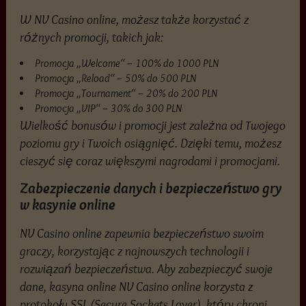
W NV Casino online, możesz także korzystać z
różnych promocji, takich jak:
Promocja „Welcome“ – 100% do 1000 PLN
Promocja „Reload“ – 50% do 500 PLN
Promocja „Tournament“ – 20% do 200 PLN
Promocja „VIP“ – 30% do 300 PLN
Wielkość bonusów i promocji jest zależna od Twojego
poziomu gry i Twoich osiągnięć. Dzięki temu, możesz
cieszyć się coraz większymi nagrodami i promocjami.
Zabezpieczenie danych i bezpieczeństwo gry
w kasynie online
NV Casino online zapewnia bezpieczeństwo swoim
graczy, korzystając z najnowszych technologii i
rozwiązań bezpieczeństwa. Aby zabezpieczyć swoje
dane, kasyna online NV Casino online korzysta z
protokołu SSL (Secure Sockets Layer), który chroni