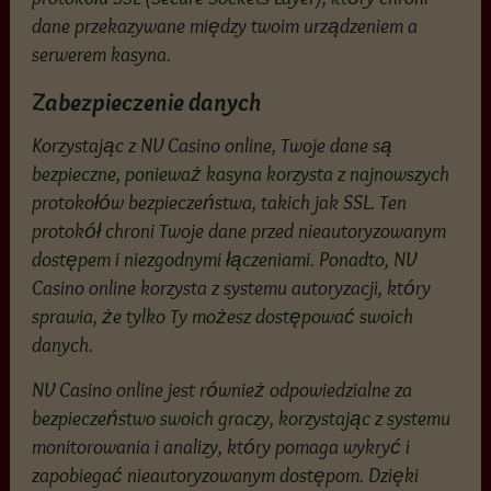
dane przekazywane między twoim urządzeniem a
serwerem kasyna.
Zabezpieczenie danych
Korzystając z NV Casino online, Twoje dane są
bezpieczne, ponieważ kasyna korzysta z najnowszych
protokołów bezpieczeństwa, takich jak SSL. Ten
protokół chroni Twoje dane przed nieautoryzowanym
dostępem i niezgodnymi łączeniami. Ponadto, NV
Casino online korzysta z systemu autoryzacji, który
sprawia, że tylko Ty możesz dostępować swoich
danych.
NV Casino online jest również odpowiedzialne za
bezpieczeństwo swoich graczy, korzystając z systemu
monitorowania i analizy, który pomaga wykryć i
zapobiegać nieautoryzowanym dostępom. Dzięki