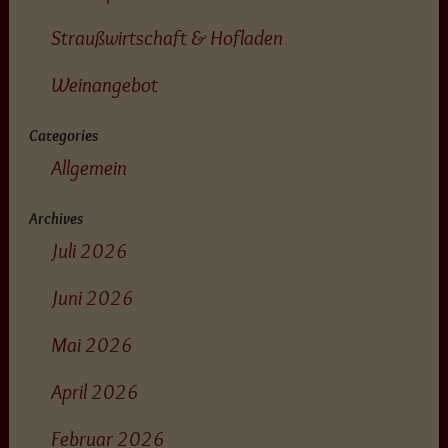
Straußwirtschaft & Hofladen
Weinangebot
Categories
Allgemein
Archives
Juli 2026
Juni 2026
Mai 2026
April 2026
Februar 2026