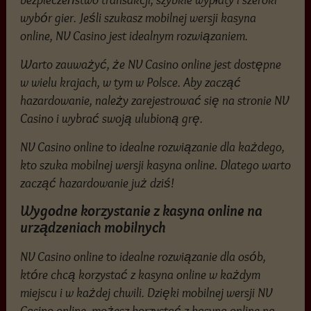
wybór gier. Jeśli szukasz mobilnej wersji kasyna
online, NV Casino jest idealnym rozwiązaniem.
Warto zauważyć, że NV Casino online jest dostępne
w wielu krajach, w tym w Polsce. Aby zacząć
hazardowanie, należy zarejestrować się na stronie NV
Casino i wybrać swoją ulubioną grę.
NV Casino online to idealne rozwiązanie dla każdego,
kto szuka mobilnej wersji kasyna online. Dlatego warto
zacząć hazardowanie już dziś!
Wygodne korzystanie z kasyna online na
urządzeniach mobilnych
NV Casino online to idealne rozwiązanie dla osób,
które chcą korzystać z kasyna online w każdym
miejscu i w każdej chwili. Dzięki mobilnej wersji NV
Casino online, możesz korzystać z kasyna online na