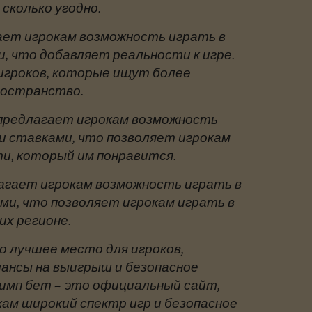
 сколько угодно.
ет игрокам возможность играть в
, что добавляет реальности к игре.
 игроков, которые ищут более
ространство.
 предлагает игрокам возможность
и ставками, что позволяет игрокам
и, который им понравится.
агает игрокам возможность играть в
ми, что позволяет игрокам играть в
их регионе.
то лучшее место для игроков,
ансы на выигрыш и безопасное
имп бет – это официальный сайт,
ам широкий спектр игр и безопасное