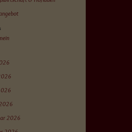
angebot
s
mein
2026
 2026
2026
l 2026
uar 2026
ar 2026