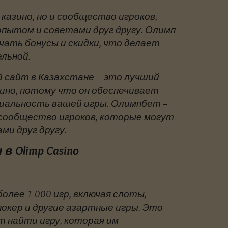
казино, но и сообщество игроков,
пытом и советами друг другу. Олимп
чать бонусы и скидки, что делает
льной.
 сайт в Казахстане – это лучший
зино, потому что он обеспечивает
иальность вашей игры. Олимпбет –
и сообщество игроков, которые могут
ми друг другу.
 Olimp Casino
олее 1 000 игр, включая слоты,
покер и другие азартные игры. Это
т найти игру, которая им