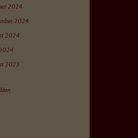
ber 2024
ember 2024
st 2024
l 2024
st 2023
lden