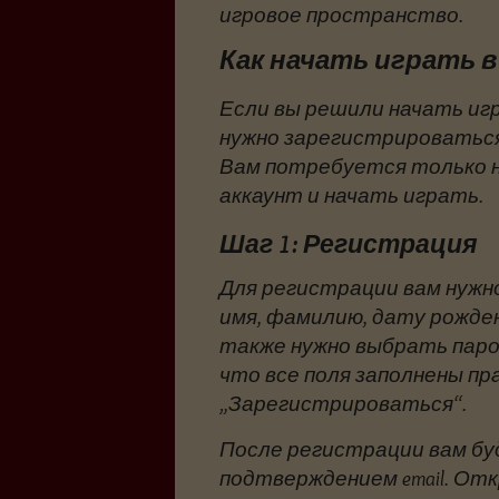
игровое пространство.
Как начать играть в O
Если вы решили начать игра
нужно зарегистрироваться 
Вам потребуется только н
аккаунт и начать играть.
Шаг 1: Регистрация
Для регистрации вам нужно
имя, фамилию, дату рожде
также нужно выбрать паро
что все поля заполнены пр
„Зарегистрироваться“.
После регистрации вам бу
подтверждением email. От