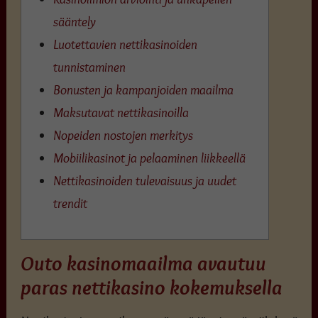
sääntely
Luotettavien nettikasinoiden
tunnistaminen
Bonusten ja kampanjoiden maailma
Maksutavat nettikasinoilla
Nopeiden nostojen merkitys
Mobiilikasinot ja pelaaminen liikkeellä
Nettikasinoiden tulevaisuus ja uudet
trendit
Outo kasinomaailma avautuu
paras nettikasino kokemuksella