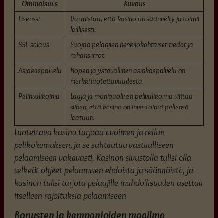
Ominaisuus
Kuvaus
Lisenssi
Varmistaa, että kasino on säännelty ja toimii
laillisesti.
SSL-salaus
Suojaa pelaajien henkilökohtaiset tiedot ja
rahansiirrot.
Asiakaspalvelu
Nopea ja ystävällinen asiakaspalvelu on
merkki luotettavuudesta.
Pelinvalikoima
Laaja ja monipuolinen pelivalikoima viittaa
siihen, että kasino on investoinut peliensä
laatuun.
Luotettava kasino tarjoaa avoimen ja reilun
pelikokemuksen, ja se suhtautuu vastuulliseen
pelaamiseen vakavasti. Kasinon sivustolla tulisi olla
selkeät ohjeet pelaamisen ehdoista ja säännöistä, ja
kasinon tulisi tarjota pelaajille mahdollisuuden asettaa
itselleen rajoituksia pelaamiseen.
Bonusten ja kampanjoiden maailma