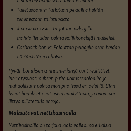
heidän ensimmäisellä talletuksellaan.
Talletusbonus: Tarjotaan pelaajille heidän
tekemistään talletuksista.
Ilmaiskierrokset: Tarjotaan pelaajille
mahdollisuuden pelata kolikkopelejä ilmaiseksi.
Cashback-bonus: Palauttaa pelaajille osan heidän
häviämistään rahoista.
Hyvän bonuksen tunnusmerkkejä ovat realistiset
kierrätysvaatimukset, pitkä voimassaoloaika ja
mahdollisuus pelata monipuolisesti eri peleillä. Liian
hyvät bonukset ovat usein epäilyttäviä, ja niihin voi
liittyä piilotettuja ehtoja.
Maksutavat nettikasinoilla
Nettikasinoilla on tarjolla laaja valikoima erilaisia