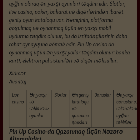
uyğun olaraq ən yaxşı oyunları təqdim edir. Slotlar,
live casino, poker, bakarat və digərlərindən ibarət
geniş oyun kataloqu var. Həmçinin, platforma
qoşulmaq və oynanmaq üçün ən yaxşı mobil
uydurma təqdim olunur, bu da istifadəçilərinin daha
rahat oynayışına kömək edir. Pin Up casino-da
oynanmaq üçün ən yaxşı yollar təqdim olunur: banka
kartı, elektron pul sistemləri və digər məhsullar.
Xidmət
Avantaj
Live
Ən yaxşı
Slotlar
Ən geniş
Bonuslar
Ən yaxşı
casino
və
kataloqu
bonuslar və
təhlükəsiz
və
tələbələrin
oyunlar
qazanma
uyğun
şansları
təkliflər
Pin Up Casino-da Qazanmaq Üçün Nəzərə
Alınmalıdırı