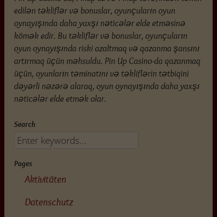
edilən təkliflər və bonuslar, oyunçuların oyun
oynayışında daha yaxşı nəticələr elde etməsinə
kömək edir. Bu təkliflər və bonuslar, oyunçuların
oyun oynayışında riski azaltmaq və qazanma şansını
artırmaq üçün məhsuldu. Pin Up Casino-da qazanmaq
üçün, oyunların təminatını və təkliflərin tətbiqini
dəyərli nəzərə alaraq, oyun oynayışında daha yaxşı
nəticələr elde etmək olar.
Search
Pages
Aktivitäten
Datenschutz