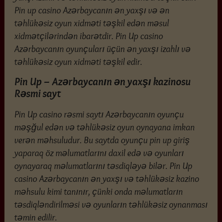
Pin up casino Azərbaycanın ən yaxşı və ən
təhlükəsiz oyun xidməti təşkil edən məsul
xidmətçilərindən ibarətdir. Pin Up casino
Azərbaycanın oyunçuları üçün ən yaxşı izahlı və
təhlükəsiz oyun xidməti təşkil edir.
Pin Up – Azərbaycanın ən yaxşı kazinosu
Rəsmi sayt
Pin Up casino rəsmi saytı Azərbaycanın oyunçu
məşğul edən və təhlükəsiz oyun oynayana imkan
verən məhsuludur. Bu saytda oyunçu pin up giriş
yaparaq öz məlumatlarını daxil edə və oyunları
oynayaraq məlumatlarını təsdiqləyə bilər. Pin Up
casino Azərbaycanın ən yaxşı və təhlükəsiz kazino
məhsulu kimi tanınır, çünki onda məlumatların
təsdiqləndirilməsi və oyunların təhlükəsiz oynanması
təmin edilir.