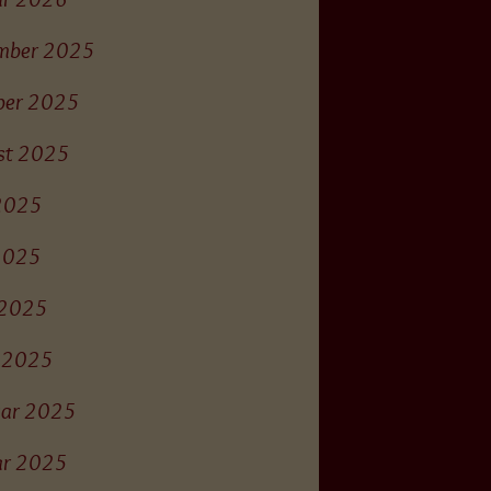
mber 2025
ber 2025
st 2025
 2025
2025
l 2025
 2025
uar 2025
ar 2025