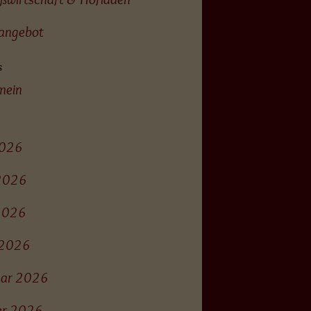
angebot
s
mein
2026
 2026
2026
l 2026
uar 2026
ar 2026