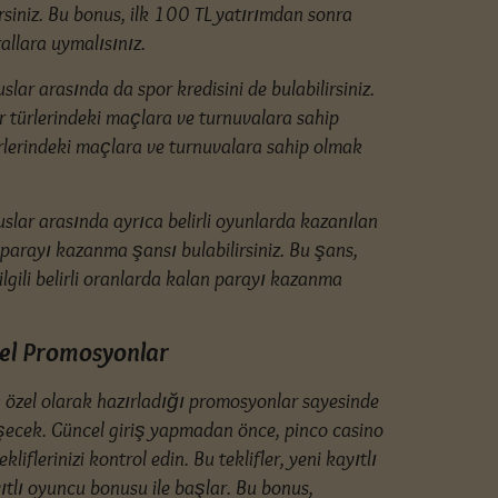
rsiniz. Bu bonus, ilk 100 TL yatırımdan sonra
urallara uymalısınız.
lar arasında da spor kredisini de bulabilirsiniz.
or türlerindeki maçlara ve turnuvalara sahip
r türlerindeki maçlara ve turnuvalara sahip olmak
slar arasında ayrıca belirli oyunlarda kazanılan
an parayı kazanma şansı bulabilirsiniz. Bu şans,
 ilgili belirli oranlarda kalan parayı kazanma
zel Promosyonlar
 özel olarak hazırladığı promosyonlar sayesinde
şecek. Güncel giriş yapmadan önce, pinco casino
kliflerinizi kontrol edin. Bu teklifler, yeni kayıtlı
ıtlı oyuncu bonusu ile başlar. Bu bonus,