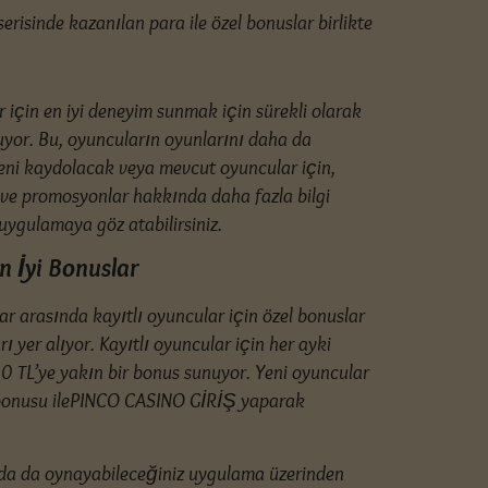
serisinde kazanılan para ile özel bonuslar birlikte
 için en iyi deneyim sunmak için sürekli olarak
yor. Bu, oyuncuların oyunlarını daha da
 Yeni kaydolacak veya mevcut oyuncular için,
 ve promosyonlar hakkında daha fazla bilgi
uygulamaya göz atabilirsiniz.
n İyi Bonuslar
lar arasında kayıtlı oyuncular için özel bonuslar
ı yer alıyor. Kayıtlı oyuncular için her ayki
 TL’ye yakın bir bonus sunuyor. Yeni oyuncular
bonusu ilePINCO CASINO GİRİŞ yaparak
arda da oynayabileceğiniz uygulama üzerinden