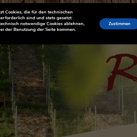
t Cookies, die für den technischen
Straußwirtschaft & Hofladen
Weinangebot
erforderlich sind und stets gesetzt
 technisch notwendige Cookies ablehnen,
Zustimmen
bei der Benutzung der Seite kommen.