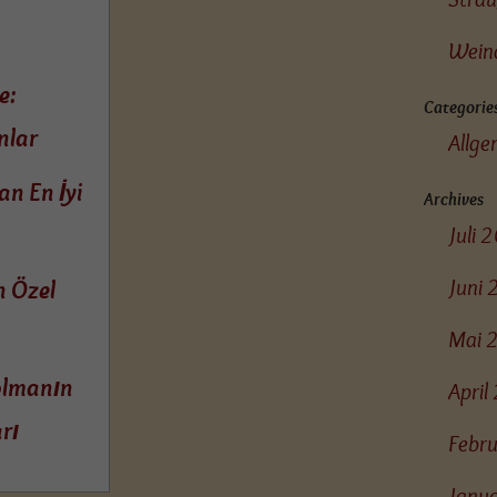
Wein
e:
Categorie
nlar
Allge
n En İyi
Archives
Juli 
Juni
n Özel
Mai 
olmanın
Apri
rı
Febr
Janu