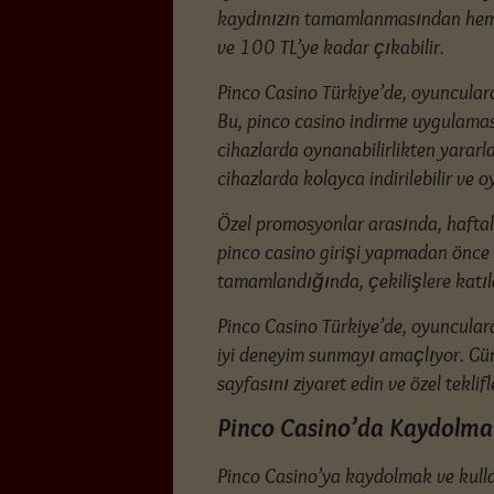
kaydınızın tamamlanmasından heme
ve 100 TL’ye kadar çıkabilir.
Pinco Casino Türkiye’de, oyunculara 
Bu, pinco casino indirme uygulama
cihazlarda oynanabilirlikten yarar
cihazlarda kolayca indirilebilir ve o
Özel promosyonlar arasında, haftalık
pinco casino girişi yapmadan önce 
tamamlandığında, çekilişlere katılab
Pinco Casino Türkiye’de, oyunculara
iyi deneyim sunmayı amaçlıyor. Gün
sayfasını ziyaret edin ve özel teklifl
Pinco Casino’da Kaydolma
Pinco Casino’ya kaydolmak ve kullan