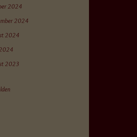
ber 2024
ember 2024
st 2024
l 2024
st 2023
lden