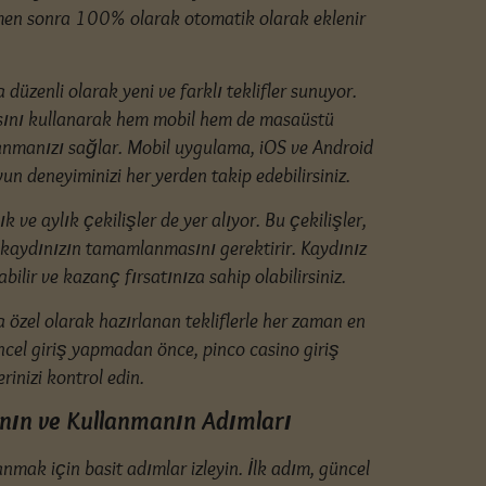
n sonra 100% olarak otomatik olarak eklenir
düzenli olarak yeni ve farklı teklifler sunuyor.
sını kullanarak hem mobil hem de masaüstü
lanmanızı sağlar. Mobil uygulama, iOS ve Android
yun deneyiminizi her yerden takip edebilirsiniz.
 ve aylık çekilişler de yer alıyor. Bu çekilişler,
kaydınızın tamamlanmasını gerektirir. Kaydınız
ilir ve kazanç fırsatınıza sahip olabilirsiniz.
 özel olarak hazırlanan tekliflerle her zaman en
cel giriş yapmadan önce, pinco casino giriş
erinizi kontrol edin.
nın ve Kullanmanın Adımları
mak için basit adımlar izleyin. İlk adım, güncel