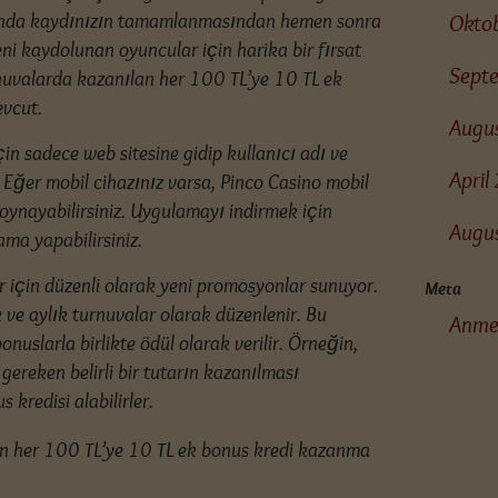
sında kaydınızın tamamlanmasından hemen sonra
Okto
i kaydolunan oyuncular için harika bir fırsat
Sept
urnuvalarda kazanılan her 100 TL’ye 10 TL ek
vcut.
Augu
in sadece web sitesine gidip kullanıcı adı ve
Apri
z. Eğer mobil cihazınız varsa, Pinco Casino mobil
oynayabilirsiniz. Uygulamayı indirmek için
Augu
ma yapabilirsiniz.
r için düzenli olarak yeni promosyonlar sunuyor.
Meta
 ve aylık turnuvalar olarak düzenlenir. Bu
Anme
nuslarla birlikte ödül olarak verilir. Örneğin,
 gereken belirli bir tutarın kazanılması
kredisi alabilirler.
an her 100 TL’ye 10 TL ek bonus kredi kazanma