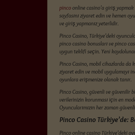
pinco
online casino’a giriş yapmak 
sayfasını ziyaret edin ve hemen oy
ve giriş yapmanız yeterlidir.
Pinco Casino, Türkiye’deki oyuncula
pinco casino bonusları ve pinco cas
uygun teklifi seçin. Yeni kaydolunan
Pinco Casino, mobil cihazlarda da k
ziyaret edin ve mobil uygulamayı i
oyunlara erişmenize olanak tanır.
Pinco Casino, güvenli ve güvenilir b
verilerinizin korunması için en mode
Oyuncularımızın her zaman güvenli 
Pinco Casino Türkiye’de: 
Pinco online casino Türkiye’deki o