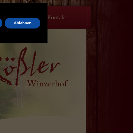
Ferienwohnung
Kontakt
Ablehnen