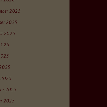
mber 2025
ber 2025
st 2025
 2025
2025
l 2025
 2025
uar 2025
ar 2025