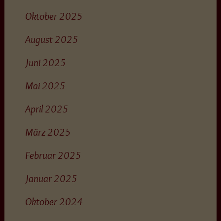
Oktober 2025
August 2025
Juni 2025
Mai 2025
April 2025
März 2025
Februar 2025
Januar 2025
Oktober 2024