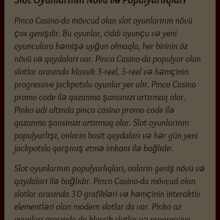
Pinco Casino-da mövcud olan slot oyunlarının növü
çox genişdir. Bu oyunlar, ciddi oyunçu və yeni
oyunculara həmişə uyğun olmaqla, her birinin öz
növü və qaydaları var. Pinco Casino-da populyar olan
slotlar arasında klassik 3-reel, 5-reel və həmçinin
progressive jackpotslu oyunlar yer alır. Pinco Casino
promo code ilə qazanma şansınızı artırmaq olar.
Pinko adı altında pinco casino promo code ilə
qazanma şansınızı artırmaq olar. Slot oyunlarının
populyarlışı, onların basit qaydaları və hər gün yeni
jackpotsla qarşınış etmə imkanı ilə bağlıdır.
Slot oyunlarının populyarlıqları, onların geniş növü və
qaydaları ilə bağlıdır. Pinco Casino-da mövcud olan
slotlar arasında 3D grafikləri və həmçinin interaktiv
elementləri olan modern slotlar da var. Pinko az
oyunları arasında da klassik slotlar və progressive