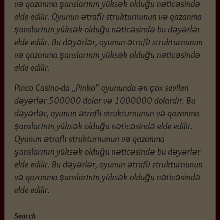
və qazanma şanslarının yüksək olduğu nəticəsində
elde edilir. Oyunun ətraflı strukturnunun və qazanma
şanslarının yüksək olduğu nəticəsində bu dəyərlər
elde edilir. Bu dəyərlər, oyunun ətraflı strukturnunun
və qazanma şanslarının yüksək olduğu nəticəsində
elde edilir.
Pinco Casino-da „Pinko“ oyununda ən çox sevilen
dəyərlər 500000 dolar və 1000000 dolardır. Bu
dəyərlər, oyunun ətraflı strukturnunun və qazanma
şanslarının yüksək olduğu nəticəsində elde edilir.
Oyunun ətraflı strukturnunun və qazanma
şanslarının yüksək olduğu nəticəsində bu dəyərlər
elde edilir. Bu dəyərlər, oyunun ətraflı strukturnunun
və qazanma şanslarının yüksək olduğu nəticəsində
elde edilir.
Search