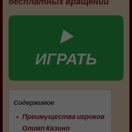
бесплатных вращений
▶️
ИГРАТЬ
Содержимое
Преимущества игроков
Олимп Казино