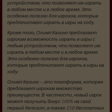
устройством, что позволяет им играть
в любом месте и в любое время. Это
особенно полезно для игроков, которые
предпочитают играть в игры на ходу.
Кроме того, Олимп Казино предлагает
игрокам возможность играть в игры с
любым устройством, что позволяет им
играть в любом месте и в любое время.
Это особенно полезно для игроков,
которые предпочитают играть в игры на
ходу.
Олимп Казино – это платформа, которая
предлагает игрокам множество
преимуществ. В частности, новый игрок
может получить бонус 100% на свой
первый депозит, а также 250 бесплатных