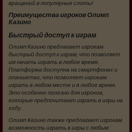
вращений в популярные слоты!
Преимущества игроков Олимп
Казино
Быстрый доступ к играм
Олимп Казино предлагает игрокам
быстрый доступ к играм, что позволяет
им начать играть в любое время.
Платформа доступна на смартфонах и
планшетах, что позволяет игрокам
играть в любом месте и в любое время.
Это особенно полезно для игроков,
которые предпочитают играть в игры на
ходу.
Олимп Казино также предлагает игрокам
возможность играть в игры с любым