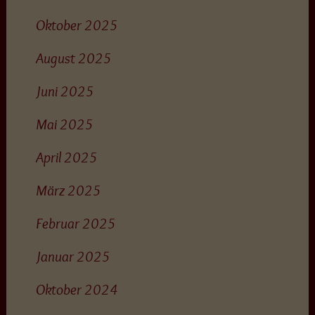
Oktober 2025
August 2025
Juni 2025
Mai 2025
April 2025
März 2025
Februar 2025
Januar 2025
Oktober 2024