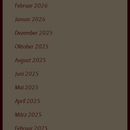
Februar 2026
Januar 2026
Dezember 2025
Oktober 2025
August 2025
Juni 2025
Mai 2025
April 2025
März 2025
Februar 2025