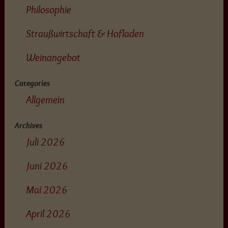
Philosophie
Straußwirtschaft & Hofladen
Weinangebot
Categories
Allgemein
Archives
Juli 2026
Juni 2026
Mai 2026
April 2026