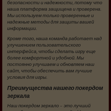
безопасности и надежности, потому что
наша платформа защищена и проверена.
Мы используем только проверенные и
надежные методы для защиты вашей
информации.
Кроме того, наша команда работает над
улучшением пользовательского
интерфейса, чтобы сделать игру еще
более комфортной и удобной. Мы
постоянно улучшаем и обновляем наш
сайт, чтобы обеспечить вам лучшие
условия для игры.
Преимущества нашего покердом
зеркала
Наш покердом зеркало – это лучший