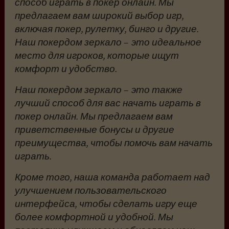
способ играть в покер онлайн. Мы
предлагаем вам широкий выбор игр,
включая покер, рулетку, бинго и другие.
Наш покердом зеркало – это идеальное
место для игроков, которые ищут
комфорт и удобство.
Наш покердом зеркало – это также
лучший способ для вас начать играть в
покер онлайн. Мы предлагаем вам
приветственные бонусы и другие
преимущества, чтобы помочь вам начать
играть.
Кроме того, наша команда работает над
улучшением пользовательского
интерфейса, чтобы сделать игру еще
более комфортной и удобной. Мы