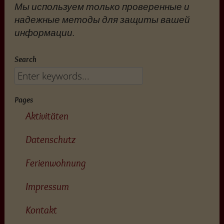
Мы используем только проверенные и
надежные методы для защиты вашей
информации.
Search
Pages
Aktivitäten
Datenschutz
Ferienwohnung
Impressum
Kontakt