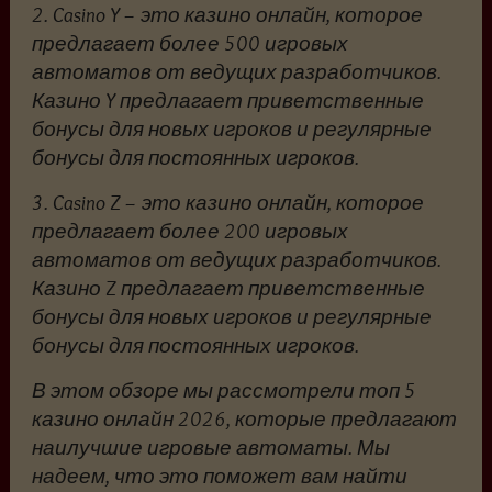
2. Casino Y – это казино онлайн, которое
предлагает более 500 игровых
автоматов от ведущих разработчиков.
Казино Y предлагает приветственные
бонусы для новых игроков и регулярные
бонусы для постоянных игроков.
3. Casino Z – это казино онлайн, которое
предлагает более 200 игровых
автоматов от ведущих разработчиков.
Казино Z предлагает приветственные
бонусы для новых игроков и регулярные
бонусы для постоянных игроков.
В этом обзоре мы рассмотрели топ 5
казино онлайн 2026, которые предлагают
наилучшие игровые автоматы. Мы
надеем, что это поможет вам найти