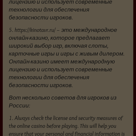
лицензию и использует современные
технологии для обеспечения
безопасности игроков.
5. https://kinotavr.ru/ – это международное
онлайн-казино, которое предлагает
широкий выбор игр, включая слоты,
карточные игры и игры с живым дилером.
Онлайн-казино имеет международную
лицензию и использует современные
технологии для обеспечения
безопасности игроков.
Вот несколько советов для игроков из
России:
1. Always check the license and security measures of
the online casino before playing. This will help you
ensure that your personal and financial information is