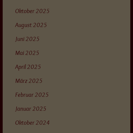
Oktober 2025
August 2025
Juni 2025
Mai 2025
April 2025
März 2025
Februar 2025
Januar 2025
Oktober 2024