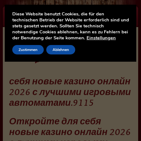
Diese Website benutzt Cookies, die für den
☰
technischen Betrieb der Website erforderlich sind und
stets gesetzt werden. Sollten Sie technisch
notwendige Cookies ablehnen, kann es zu Fehlern bei
der Benutzung der Seite kommen.
Einstellungen
Zustimmen
Ablehnen
себя новые казино онлайн
2026 с лучшими игровыми
автоматами.9115
Откройте для себя
новые казино онлайн 2026