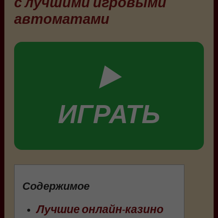
с лучшими игровыми
автоматами
▶️
ИГРАТЬ
Содержимое
Лучшие онлайн-казино