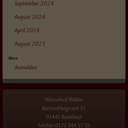
September 2024
August 2024
April 2024
August 2023
Meta
Anmelden
Winzerhof Rößler
Rietzschkegrund 37
01445 Radebeul
Telefon
0172 344 57 55