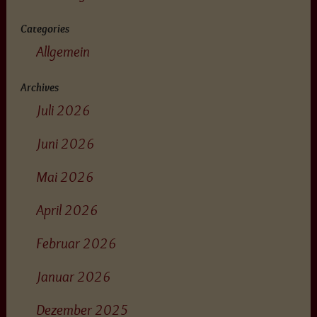
Categories
Allgemein
Archives
Juli 2026
Juni 2026
Mai 2026
April 2026
Februar 2026
Januar 2026
Dezember 2025