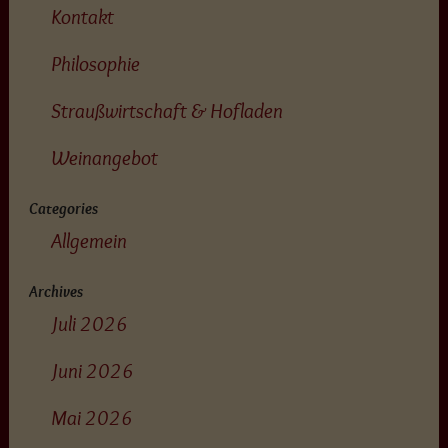
Kontakt
Philosophie
Straußwirtschaft & Hofladen
Weinangebot
Categories
Allgemein
Archives
Juli 2026
Juni 2026
Mai 2026