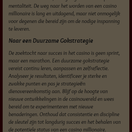
mentaliteit. De weg naar het worden van een casino
millionaire is lang en uitdagend, maar niet onmogelijk
voor degenen die bereid zijn om de nodige inspanning
te leveren.
Naar een Duurzame Gokstrategie
De zoektocht naar succes in het casino is geen sprint,
maar een marathon. Een duurzame gokstrategie
vereist continu leren, aanpassen en zelfreflectie.
Analyseer je resultaten, identificeer je sterke en
zwakke punten en pas je strategieën
dienovereenkomstig aan. Blijf op de hoogte van
nieuwe ontwikkelingen in de casinowereld en wees
bereid om te experimenteren met nieuwe
benaderingen. Onthoud dat consistentie en discipline
de sleutel zijn tot langdurig succes en het behalen van
de potentiele status van een casino millionaire.