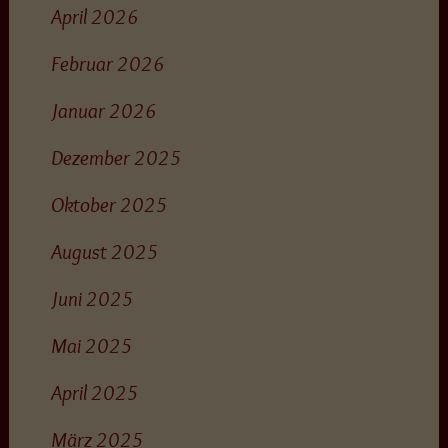
April 2026
Februar 2026
Januar 2026
Dezember 2025
Oktober 2025
August 2025
Juni 2025
Mai 2025
April 2025
März 2025