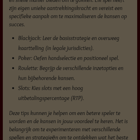
zijn eigen unieke aantrekkingskracht en vereist een
specifieke aanpak om te maximaliseren de kansen op
succes.
Blackjack: Leer de basisstrategie en overweeg
kaarttelling (in legale jurisdicties).
Poker: Oefen handselectie en positioneel spel.
Roulette: Begrijp de verschillende inzetopties en
hun bijbehorende kansen.
Slots: Kies slots met een hoog
uitbetalingspercentage (RTP).
Deze tips kunnen je helpen om een betere speler te
worden en de kansen in jouw voordeel te keren. Het is
belangrijk om te experimenteren met verschillende
spellen en strategieën om te ontdekken wat het beste