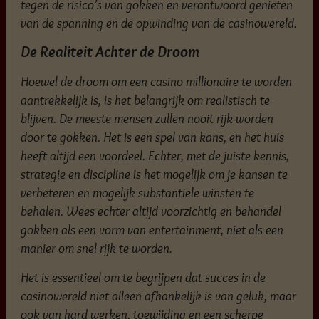
tegen de risico’s van gokken en verantwoord genieten
van de spanning en de opwinding van de casinowereld.
De Realiteit Achter de Droom
Hoewel de droom om een casino millionaire te worden
aantrekkelijk is, is het belangrijk om realistisch te
blijven. De meeste mensen zullen nooit rijk worden
door te gokken. Het is een spel van kans, en het huis
heeft altijd een voordeel. Echter, met de juiste kennis,
strategie en discipline is het mogelijk om je kansen te
verbeteren en mogelijk substantiele winsten te
behalen. Wees echter altijd voorzichtig en behandel
gokken als een vorm van entertainment, niet als een
manier om snel rijk te worden.
Het is essentieel om te begrijpen dat succes in de
casinowereld niet alleen afhankelijk is van geluk, maar
ook van hard werken, toewijding en een scherpe