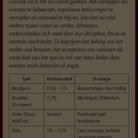
cruciale rol in het succesvol gokken. Het vermogen om
emoties te beheersen, impulsieve beslissingen te
vermijden en rationeel te blijven, kan het verschil
maken tussen winst en verlies. Winnaars
onderscheiden zich vaak door hun discipline, focus en
mentale veerkracht. Ze begrijpen het belang van het
stellen van limieten, het accepteren van verliezen als
onderdeel van het spel en het niet laten leiden door
emoties zoals hebzucht of angst.
Spel
Huisvoordeel
Strategie
Blackjack
0,5% – 1%
Basisstrategie, kaarttelling
Roulette
2,7%
Martingale, D’Alembert
(Europees)
Poker (Texas
Varieert
Positioneel spel,
Hold’em)
handselectie
Slots
5% – 15%
Geen strategie, behalve
verstandig inzetten