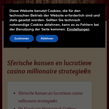
Diese Website benutzt Cookies, die für den
☰
technischen Betrieb der Website erforderlich sind und
stets gesetzt werden. Sollten Sie technisch
notwendige Cookies ablehnen, kann es zu Fehlern bei
der Benutzung der Seite kommen.
Einstellungen
Zustimmen
Ablehnen
Sferische kansen en lucratieve
casino millionaire strategieën
Sferische kansen en lucratieve casino
millionaire strategieën
De Kunst van Strategisch Gokken