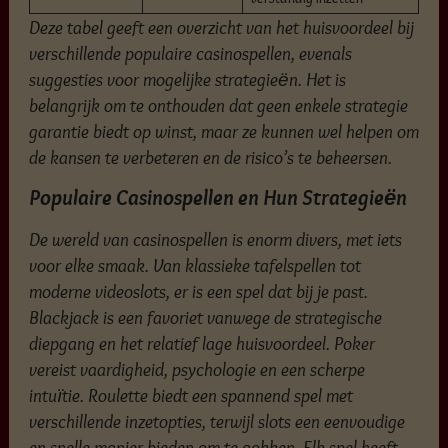
Deze tabel geeft een overzicht van het huisvoordeel bij
verschillende populaire casinospellen, evenals
suggesties voor mogelijke strategieën. Het is
belangrijk om te onthouden dat geen enkele strategie
garantie biedt op winst, maar ze kunnen wel helpen om
de kansen te verbeteren en de risico’s te beheersen.
Populaire Casinospellen en Hun Strategieën
De wereld van casinospellen is enorm divers, met iets
voor elke smaak. Van klassieke tafelspellen tot
moderne videoslots, er is een spel dat bij je past.
Blackjack is een favoriet vanwege de strategische
diepgang en het relatief lage huisvoordeel. Poker
vereist vaardigheid, psychologie en een scherpe
intuïtie. Roulette biedt een spannend spel met
verschillende inzetopties, terwijl slots een eenvoudige
en snelle manier bieden om te gokken. Elk spel heeft