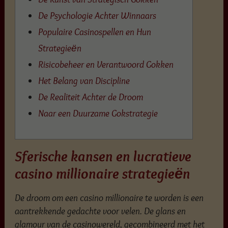
De Psychologie Achter Winnaars
Populaire Casinospellen en Hun
Strategieën
Risicobeheer en Verantwoord Gokken
Het Belang van Discipline
De Realiteit Achter de Droom
Naar een Duurzame Gokstrategie
Sferische kansen en lucratieve
casino millionaire strategieën
De droom om een casino millionaire te worden is een
aantrekkende gedachte voor velen. De glans en
glamour van de casinowereld, gecombineerd met het