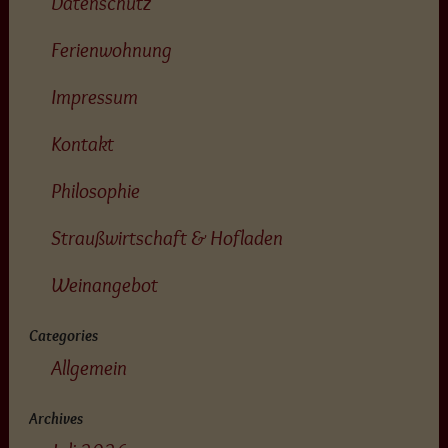
Datenschutz
Ferienwohnung
Impressum
Kontakt
Philosophie
Straußwirtschaft & Hofladen
Weinangebot
Categories
Allgemein
Archives