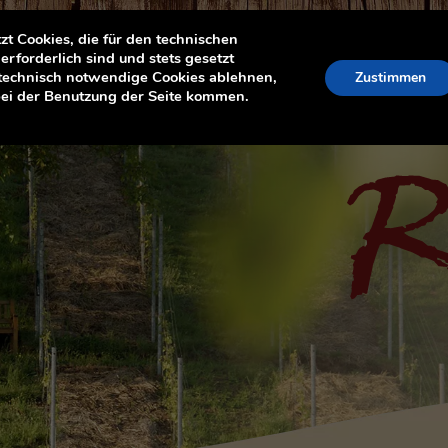
t Cookies, die für den technischen
Straußwirtschaft & Hofladen
Weinangebot
erforderlich sind und stets gesetzt
 technisch notwendige Cookies ablehnen,
Zustimmen
bei der Benutzung der Seite kommen.