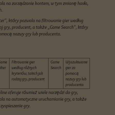
ala na zarządzanie kontem, w tym zmianę hasła,
h.
er“, który pozwala na filtrowanie gier według
aj gry, producent, a także „Game Search“, który
pomocą nazwy gry lub producenta.
Game
Filtrowanie gier
Game
Wyszukiwanie
ilter
według różnych
Search
gier za
kryteriów, takich jak
pomocą
rodzaj gry, producent
nazwy gry lub
producenta
line oferuje również wiele narzędzi do gry,
wala na automatyczne uruchamianie gry, a także
zyspieszenie gry.