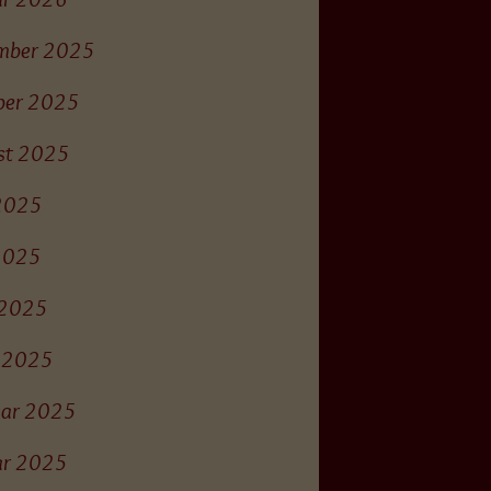
mber 2025
ber 2025
st 2025
 2025
2025
l 2025
 2025
uar 2025
ar 2025