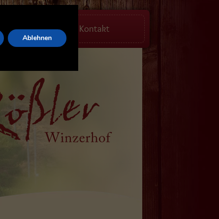
Ferienwohnung
Kontakt
Ablehnen