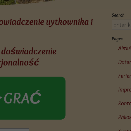
Search
owiadczenie uytkownika i
Pages
Aktiv
– doświadczenie
cjonalność
Date
Feri
Impr
️ GRAĆ
Kont
Philo
Strau