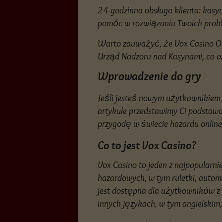
24-godzinna obsługa klienta: kasy
pomóc w rozwiązaniu Twoich pro
Warto zauważyć, że Vox Casino Onl
Urząd Nadzoru nad Kasynami, co ozn
Wprowadzenie do gry
Jeśli jesteś nowym użytkownikiem 
artykule przedstawimy Ci podstaw
przygodę w świecie hazardu online
Co to jest Vox Casino?
Vox Casino to jeden z najpopularnie
hazardowych, w tym ruletki, autom
jest dostępna dla użytkowników z 
innych językach, w tym angielskim,