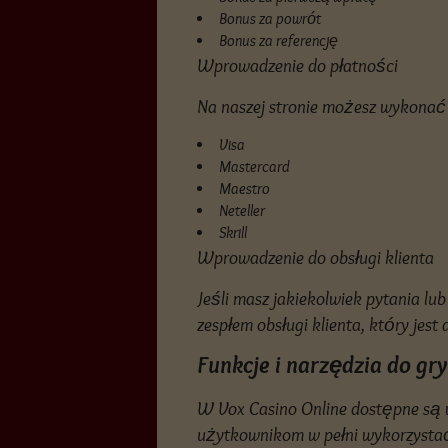
Bonus za powrót
Bonus za referencję
Wprowadzenie do płatności
Na naszej stronie możesz wykonać
Visa
Mastercard
Maestro
Neteller
Skrill
Wprowadzenie do obsługi klienta
Jeśli masz jakiekolwiek pytania l
zespłem obsługi klienta, który jes
Funkcje i narzędzia do gry
W Vox Casino Online dostępne są w
użytkownikom w pełni wykorzystać 